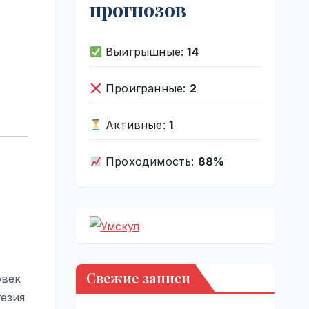
прогнозов
Выигрышные:
14
Проигранные:
2
Активные:
1
Проходимость:
88%
Свежие записи
овек
гезия