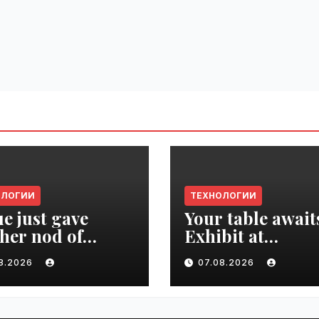
ОЛОГИИ
ТЕХНОЛОГИИ
e just gave
Your table await
her nod of
Exhibit at
oval to the tech
TechCrunch Dis
08.2026
07.08.2026
d | VseTime.ru
2026 to be seen 
thousands |
VseTime.ru