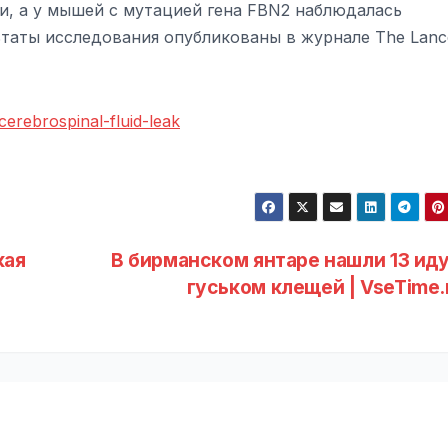
и, а у мышей с мутацией гена FBN2 наблюдалась
ьтаты исследования опубликованы в журнале The Lanc
cerebrospinal-fluid-leak
кая
В бирманском янтаре нашли 13 ид
гуськом клещей | VseTime.