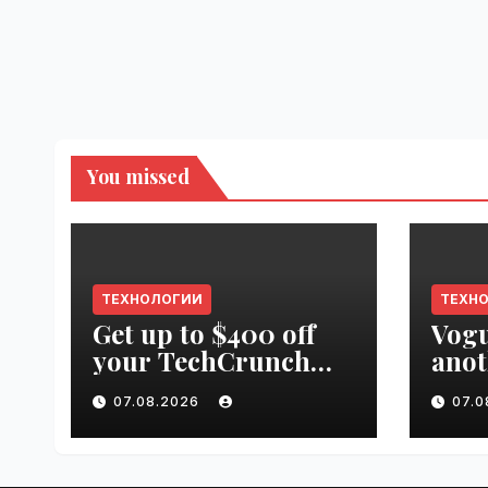
You missed
ТЕХНОЛОГИИ
ТЕХН
Get up to $400 off
Vogu
your TechCrunch
anot
Disrupt 2026 pass
appr
07.08.2026
07.
until tomorrow |
worl
VseTime.ru