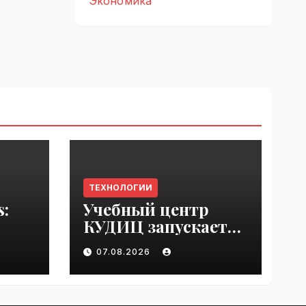
Экономика
ТЕХНОЛОГИИ
s:
Учебный центр
КУДИЦ запускает
rupt
авторизованный
07.08.2026
by
курс по
администрировани
ю Mind