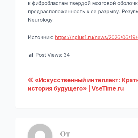
к фибробластам твердой мозговой оболочк
предрасположенность к ее разрыву. Резул
Neurology.
Источник:
https://nplus1.ru/news/2026/06/19/
Post Views:
34
Навигация
«Искусственный интеллект: Крат
история будущего» | VseTime.ru
по
записям
От