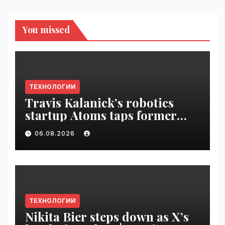
You missed
ТЕХНОЛОГИИ
Travis Kalanick’s robotics
startup Atoms taps former
Uber finance chief as CFO |
06.08.2026
VseTime.ru
ТЕХНОЛОГИИ
Nikita Bier steps down as X’s