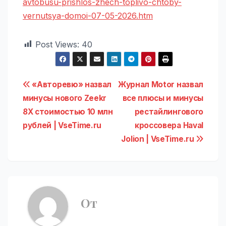
avtobusu-prishlos-zhech-toplivo-chtoby-
vernutsya-domoi-07-05-2026.htm
Post Views:
40
Навигация
«Авторевю» назвал
Журнал Motor назвал
минусы нового Zeekr
все плюсы и минусы
по
8X стоимостью 10 млн
рестайлингового
записям
рублей | VseTime.ru
кроссовера Haval
Jolion | VseTime.ru
От