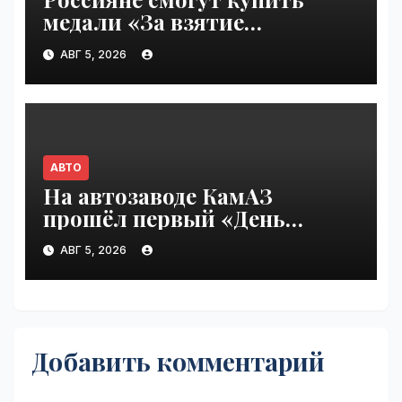
медали «За взятие
бензоколонки 2026» |
АВГ 5, 2026
VseTime.ru
АВТО
На автозаводе КамАЗ
прошёл первый «День
шаурмы» | VseTime.ru
АВГ 5, 2026
Добавить комментарий