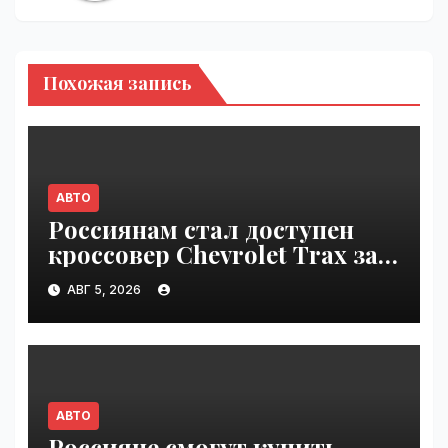
Похожая запись
АВТО
Россиянам стал доступен
кроссовер Chevrolet Trax за
1,6 млн рублей | VseTime.ru
АВГ 5, 2026
АВТО
Россияне смогут купить