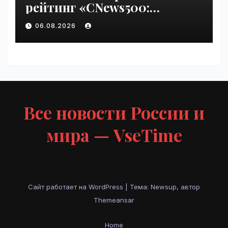
рейтинг «CNews500:
Крупнейшие ИТ-компании
06.08.2026
России» | VseTime.ru
Все новости России и
мира — VseTime
Сайт работает на WordPress
|
Тема: Newsup, автор
Themeansar
Home