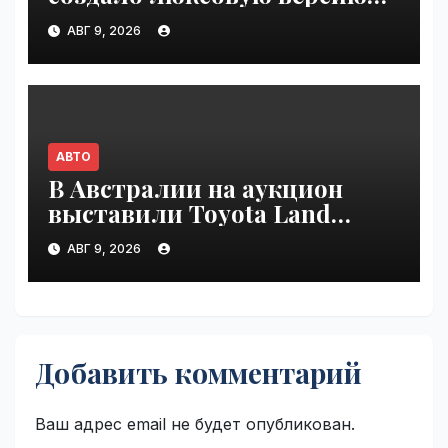
Land Cruiser 70 | VseTime.ru
АВГ 9, 2026
АВТО
В Австралии на аукцион
выставили Toyota Land
Cruiser 200, проехавший 1
АВГ 9, 2026
млн км | VseTime.ru
Добавить комментарий
Ваш адрес email не будет опубликован.