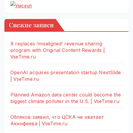
Свежие записи
X replaces ‘misaligned’ revenue sharing
program with Original Content Rewards |
VseTime.ru
OpenAI acquires presentation startup NextSlide
| VseTime.ru
Planned Amazon data center could become the
biggest climate polluter in the U.S. | VseTime.ru
Обляков заявил, что ЦСКА не хватает
Акинфеева | VseTime.ru