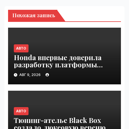
Похожая запись
АВТО
Honda впервые доверила
разработку платформы
индийской компании Tata
АВГ 9, 2026
Technologies | VseTime.ru
АВТО
Тюнинг-ателье Black Box
создало люксовую версию