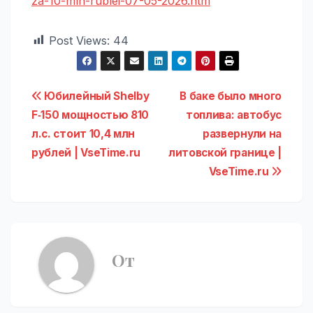
za-10-mln-rublei-07-05-2026.htm
Post Views:
44
Навигация
Юбилейный Shelby
В баке было много
F‑150 мощностью 810
топлива: автобус
по
л.с. стоит 10,4 млн
развернули на
записям
рублей | VseTime.ru
литовской границе |
VseTime.ru
От