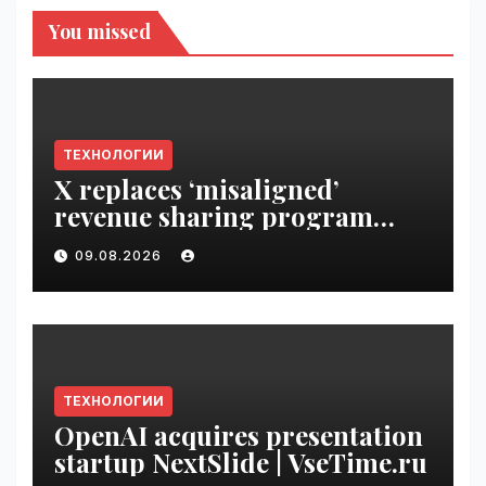
You missed
ТЕХНОЛОГИИ
X replaces ‘misaligned’
revenue sharing program
with Original Content
09.08.2026
Rewards | VseTime.ru
ТЕХНОЛОГИИ
OpenAI acquires presentation
startup NextSlide | VseTime.ru