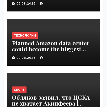
09.08.2026
ТЕХНОЛОГИИ
Planned Amazon data center
could become the biggest
climate polluter in the U.S. |
09.08.2026
VseTime.ru
СПОРТ
Обляков заявил, что ЦСКА
не хватает Акинфеева |