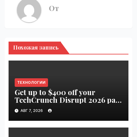
От
Похожая запись
ТЕХНОЛОГИИ
Get up to $400 off your
TechCrunch Disrupt 2026 pass
until tomorrow | VseTime.ru
АВГ 7, 2026