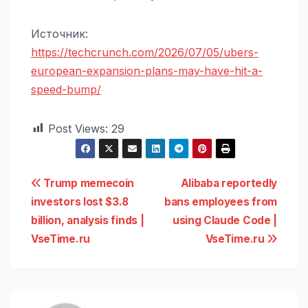
Источник:
https://techcrunch.com/2026/07/05/ubers-
european-expansion-plans-may-have-hit-a-
speed-bump/
Post Views:
29
Навигация
Trump memecoin
Alibaba reportedly
investors lost $3.8
bans employees from
по
billion, analysis finds |
using Claude Code |
записям
VseTime.ru
VseTime.ru