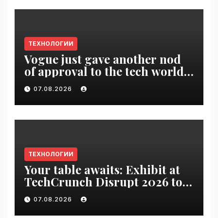
ТЕХНОЛОГИИ
Vogue just gave another nod
of approval to the tech world |
VseTime.ru
07.08.2026
ТЕХНОЛОГИИ
Your table awaits: Exhibit at
TechCrunch Disrupt 2026 to
be seen by thousands |
07.08.2026
VseTime.ru