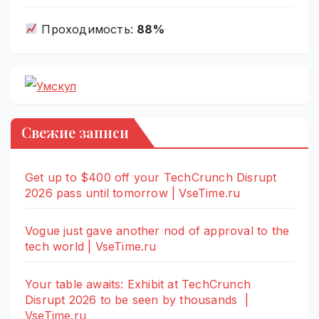
Проходимость:
88%
Свежие записи
Get up to $400 off your TechCrunch Disrupt
2026 pass until tomorrow | VseTime.ru
Vogue just gave another nod of approval to the
tech world | VseTime.ru
Your table awaits: Exhibit at TechCrunch
Disrupt 2026 to be seen by thousands |
VseTime.ru