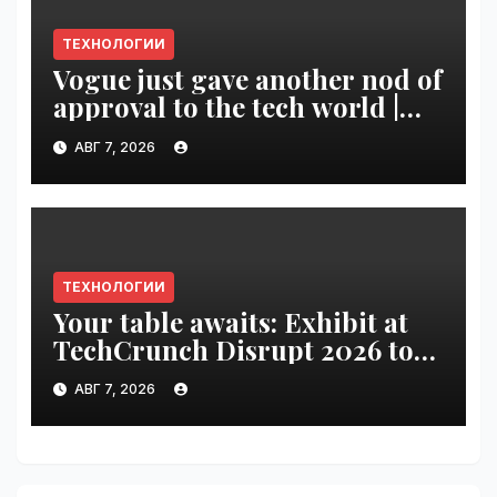
ТЕХНОЛОГИИ
Vogue just gave another nod of
approval to the tech world |
VseTime.ru
АВГ 7, 2026
ТЕХНОЛОГИИ
Your table awaits: Exhibit at
TechCrunch Disrupt 2026 to
be seen by thousands |
АВГ 7, 2026
VseTime.ru