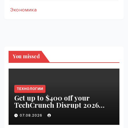
Экономика
You missed
ТЕХНОЛОГИИ
Get up to $400 off your
TechCrunch Disrupt 2026
pass until tomorrow |
07.08.2026
VseTime.ru