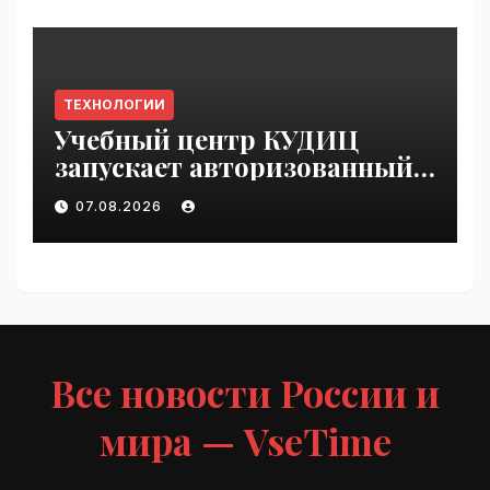
ТЕХНОЛОГИИ
Учебный центр КУДИЦ
запускает авторизованный
курс по
07.08.2026
администрированию Mind
Migrate#guest | VseTime.ru
Все новости России и
мира — VseTime