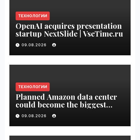
ТЕХНОЛОГИИ
OpenAI acquires presentation
startup NextSlide | VseTime.ru
09.08.2026
ТЕХНОЛОГИИ
Planned Amazon data center
could become the biggest
climate polluter in the U.S. |
09.08.2026
VseTime.ru