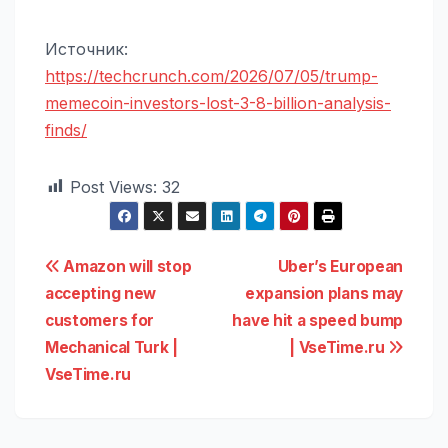
Источник:
https://techcrunch.com/2026/07/05/trump-
memecoin-investors-lost-3-8-billion-analysis-
finds/
Post Views:
32
Навигация
Amazon will stop
Uber’s European
accepting new
expansion plans may
по
customers for
have hit a speed bump
записям
Mechanical Turk |
| VseTime.ru
VseTime.ru