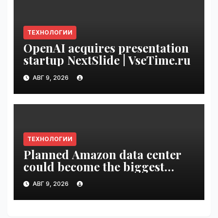
ТЕХНОЛОГИИ
OpenAI acquires presentation
startup NextSlide | VseTime.ru
АВГ 9, 2026
ТЕХНОЛОГИИ
Planned Amazon data center
could become the biggest
climate polluter in the U.S. |
АВГ 9, 2026
VseTime.ru