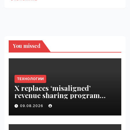
You missed
ТЕХНОЛОГИИ
X replaces ‘misaligned’
revenue sharing program
with Original Content
09.08.2026
Rewards | VseTime.ru