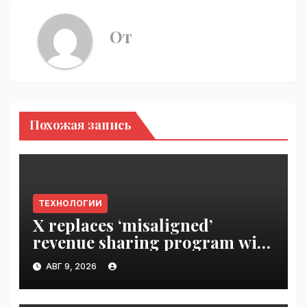
От
Похожая запись
ТЕХНОЛОГИИ
X replaces ‘misaligned’
revenue sharing program with
Original Content Rewards |
АВГ 9, 2026
VseTime.ru