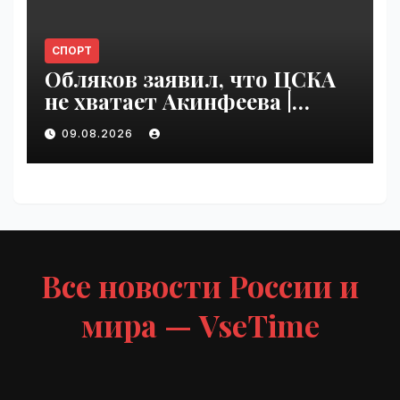
СПОРТ
Обляков заявил, что ЦСКА
не хватает Акинфеева |
VseTime.ru
09.08.2026
Все новости России и
мира — VseTime