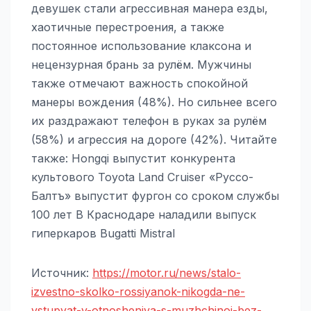
девушек стали агрессивная манера езды,
хаотичные перестроения, а также
постоянное использование клаксона и
нецензурная брань за рулём. Мужчины
также отмечают важность спокойной
манеры вождения (48%). Но сильнее всего
их раздражают телефон в руках за рулём
(58%) и агрессия на дороге (42%). Читайте
также: Hongqi выпустит конкурента
культового Toyota Land Cruiser «Руссо-
Балтъ» выпустит фургон со сроком службы
100 лет В Краснодаре наладили выпуск
гиперкаров Bugatti Mistral
Источник:
https://motor.ru/news/stalo-
izvestno-skolko-rossiyanok-nikogda-ne-
vstupyat-v-otnosheniya-s-muzhchinoi-bez-