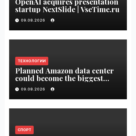
OpenAI acquires presentation
startup NextSlide | VseTime.ru
09.08.2026
ТЕХНОЛОГИИ
Planned Amazon data center
could become the biggest
climate polluter in the U.S. |
09.08.2026
VseTime.ru
СПОРТ