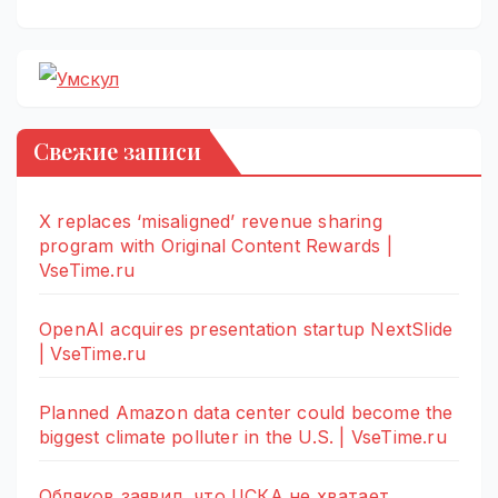
Свежие записи
X replaces ‘misaligned’ revenue sharing
program with Original Content Rewards |
VseTime.ru
OpenAI acquires presentation startup NextSlide
| VseTime.ru
Planned Amazon data center could become the
biggest climate polluter in the U.S. | VseTime.ru
Обляков заявил, что ЦСКА не хватает