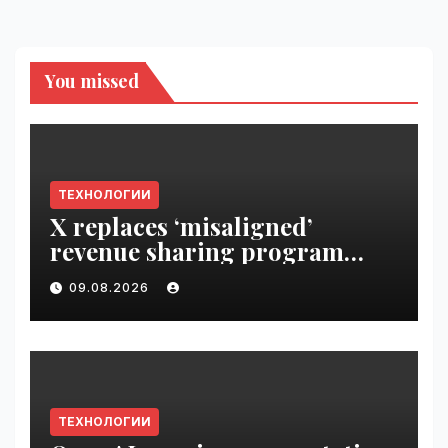
You missed
ТЕХНОЛОГИИ
X replaces ‘misaligned’
revenue sharing program
with Original Content
09.08.2026
Rewards | VseTime.ru
ТЕХНОЛОГИИ