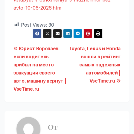
avto-10-06-2026.htm
Post Views:
30
Навигация
Юрист Воропаев:
Toyota, Lexus и Honda
если водитель
вошли в рейтинг
по
прибыл на место
самых надежных
записям
эвакуации своего
автомобилей |
авто, машину вернут |
VseTime.ru
VseTime.ru
От