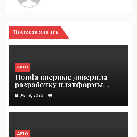
Похожая запись
АВТО
Honda впервые доверила
разработку платформы
индийской компании Tata
АВГ 9, 2026
Technologies | VseTime.ru
АВТО