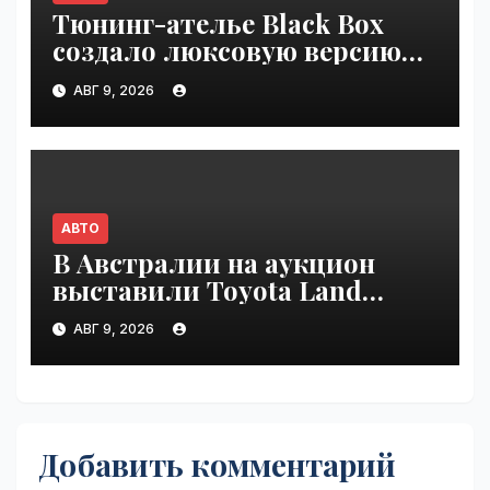
Тюнинг-ателье Black Box
создало люксовую версию
Land Cruiser 70 | VseTime.ru
АВГ 9, 2026
АВТО
В Австралии на аукцион
выставили Toyota Land
Cruiser 200, проехавший 1
АВГ 9, 2026
млн км | VseTime.ru
Добавить комментарий