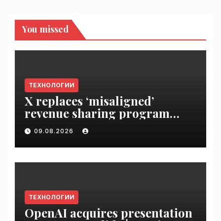
You missed
ТЕХНОЛОГИИ
X replaces ‘misaligned’
revenue sharing program
with Original Content
09.08.2026
Rewards | VseTime.ru
ТЕХНОЛОГИИ
OpenAI acquires presentation