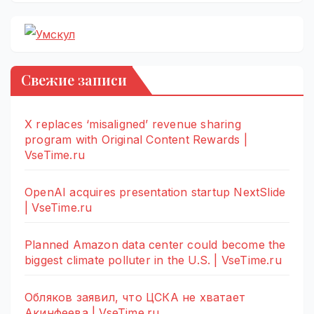
Свежие записи
X replaces ‘misaligned’ revenue sharing
program with Original Content Rewards |
VseTime.ru
OpenAI acquires presentation startup NextSlide
| VseTime.ru
Planned Amazon data center could become the
biggest climate polluter in the U.S. | VseTime.ru
Обляков заявил, что ЦСКА не хватает
Акинфеева | VseTime.ru