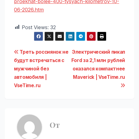
proekhat-bolee-400-tysyach-kilometrov-10-
06-2026.htm
Post Views:
32
Навигация
Треть россиянок не
Электрический пикап
будут встречаться с
Ford за 2,1 млн рублей
по
мужчиной без
оказался компактнее
записям
автомобиля |
Maverick | VseTime.ru
VseTime.ru
От