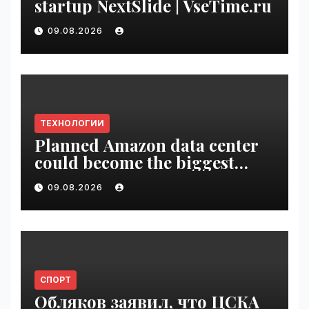
startup NextSlide | VseTime.ru
09.08.2026
ТЕХНОЛОГИИ
Planned Amazon data center
could become the biggest
climate polluter in the U.S. |
09.08.2026
VseTime.ru
СПОРТ
Обляков заявил, что ЦСКА