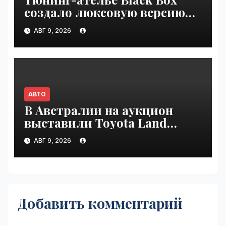
создало люксовую версию
Land Cruiser 70 | VseTime.ru
АВГ 9, 2026
АВТО
В Австралии на аукцион
выставили Toyota Land
Cruiser 200, проехавший 1
АВГ 9, 2026
млн км | VseTime.ru
Добавить комментарий