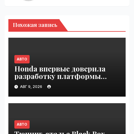
Похожая запись
АВТО
Honda впервые доверила
разработку платформы
индийской компании Tata
АВГ 9, 2026
Technologies | VseTime.ru
АВТО
Тюнинг-ателье Black Box