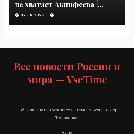
не хватает Акинфеева |
VseTime.ru
09.08.2026
Все новости России и
мира — VseTime
Сайт работает на WordPress
|
Тема: Newsup, автор
Themeansar
Home