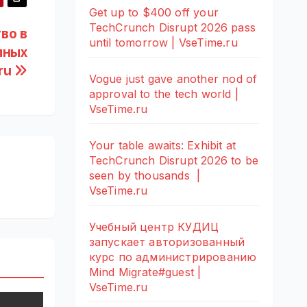
Get up to $400 off your
TechCrunch Disrupt 2026 pass
во в
until tomorrow | VseTime.ru
мных
.ru
Vogue just gave another nod of
approval to the tech world |
VseTime.ru
Your table awaits: Exhibit at
TechCrunch Disrupt 2026 to be
seen by thousands |
VseTime.ru
Учебный центр КУДИЦ
запускает авторизованный
курс по администрированию
Mind Migrate#guest |
VseTime.ru