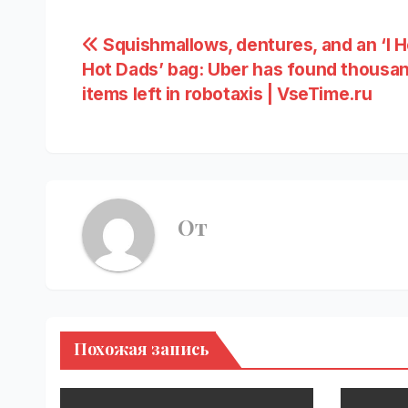
Навигация
Squishmallows, dentures, and an ‘I H
Hot Dads’ bag: Uber has found thousa
по
items left in robotaxis | VseTime.ru
записям
От
Похожая запись