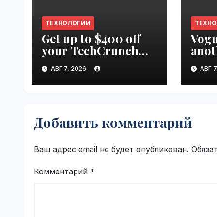
ТЕХНОЛОГИИ
ТЕХН
Get up to $400 off
Vogu
your TechCrunch
anot
Disrupt 2026 pass
appr
АВГ 7, 2026
АВГ 7
until tomorrow |
worl
VseTime.ru
Добавить комментарий
Ваш адрес email не будет опубликован.
Обяза
Комментарий
*