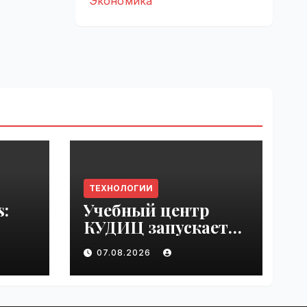
Экономика
ТЕХНОЛОГИИ
s:
Учебный центр
КУДИЦ запускает
rupt
авторизованный
07.08.2026
by
курс по
администрировани
ю Mind