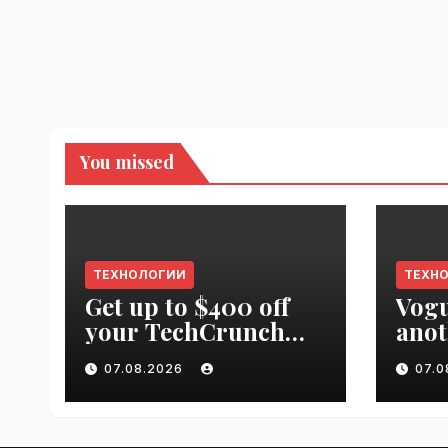
You missed
ТЕХНОЛОГИИ
ТЕХН
Get up to $400 off
Vogu
your TechCrunch
anot
Disrupt 2026 pass
appr
07.08.2026
07.
until tomorrow |
worl
VseTime.ru