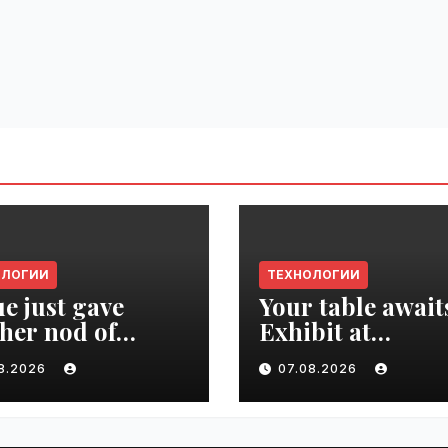
ОЛОГИИ
ТЕХНОЛОГИИ
e just gave
Your table await
her nod of
Exhibit at
oval to the tech
TechCrunch Dis
08.2026
07.08.2026
d | VseTime.ru
2026 to be seen 
thousands |
VseTime.ru