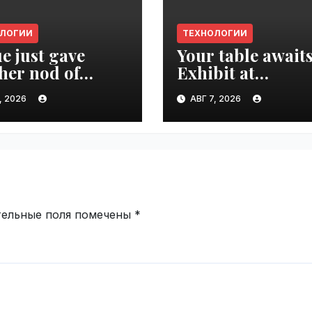
ОЛОГИИ
ТЕХНОЛОГИИ
e just gave
Your table awaits
her nod of
Exhibit at
oval to the tech
TechCrunch Dis
, 2026
АВГ 7, 2026
d | VseTime.ru
2026 to be seen 
thousands |
VseTime.ru
тельные поля помечены
*