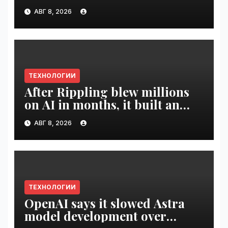
digital artists | VseTime.ru
АВГ 8, 2026
ТЕХНОЛОГИИ
After Rippling blew millions
on AI in months, it built an
employee ROI tool |
АВГ 8, 2026
VseTime.ru
ТЕХНОЛОГИИ
OpenAI says it slowed Astra
model development over