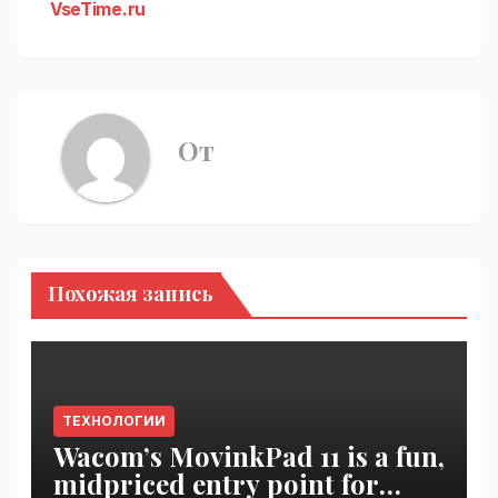
VseTime.ru
От
Похожая запись
ТЕХНОЛОГИИ
Wacom’s MovinkPad 11 is a fun,
midpriced entry point for