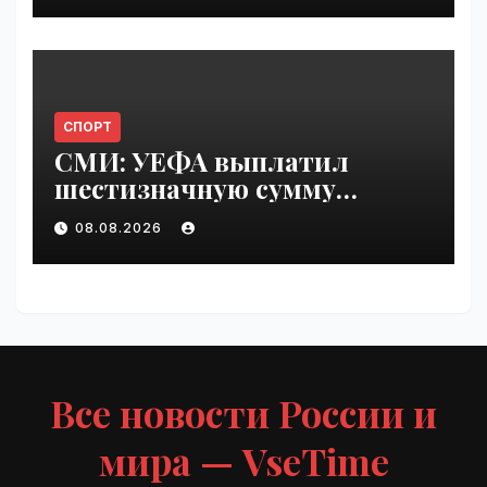
СПОРТ
СМИ: УЕФА выплатил
шестизначную сумму
любовнице Инфантино |
08.08.2026
VseTime.ru
Все новости России и
мира — VseTime