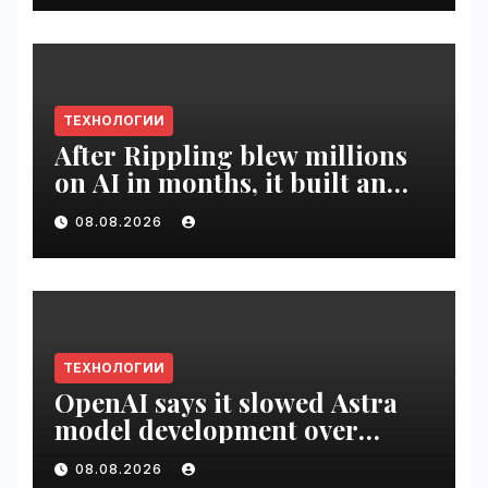
ТЕХНОЛОГИИ
After Rippling blew millions
on AI in months, it built an
employee ROI tool |
08.08.2026
VseTime.ru
ТЕХНОЛОГИИ
OpenAI says it slowed Astra
model development over
security concerns | VseTime.ru
08.08.2026