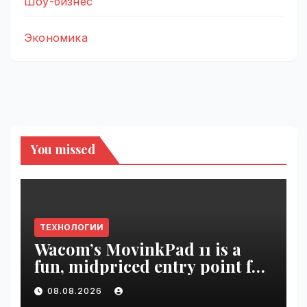
Шоу-бизнес
Экономика
You missed
ТЕХНОЛОГИИ
Wacom’s MovinkPad 11 is a
fun, midpriced entry point for
digital artists | VseTime.ru
08.08.2026