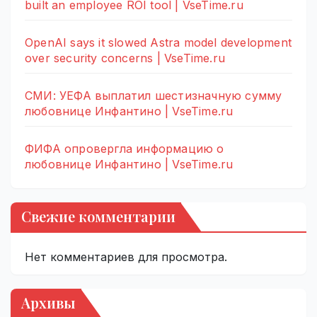
built an employee ROI tool | VseTime.ru
OpenAI says it slowed Astra model development
over security concerns | VseTime.ru
СМИ: УЕФА выплатил шестизначную сумму
любовнице Инфантино | VseTime.ru
ФИФА опровергла информацию о
любовнице Инфантино | VseTime.ru
Свежие комментарии
Нет комментариев для просмотра.
Архивы