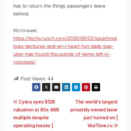
has to return the things passengers leave
behind.
Источник:
https://techcrunch.com/2026/06/02/squishmal
lows-dentures-and-an-i-heart-hot-dads-bag-
uber-has-found-thousands-of-items-left-in-
robotaxis/
Post Views:
44
Навигация
Cyera eyes $12B
The world’s largest
valuation at 80x ARR
privately owned laser
по
multiple despite
just turned on |
записям
operating losses |
VseTime.ru