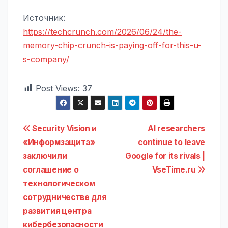
Источник:
https://techcrunch.com/2026/06/24/the-
memory-chip-crunch-is-paying-off-for-this-u-
s-company/
Post Views:
37
Навигация
Security Vision и
AI researchers
«Информзащита»
continue to leave
по
заключили
Google for its rivals |
записям
соглашение о
VseTime.ru
технологическом
сотрудничестве для
развития центра
кибербезопасности