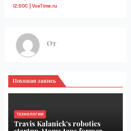
IZ:SOC | VseTime.ru
От
Похожая запись
ТЕХНОЛОГИИ
Travis Kalanick’s robotics
startup Atoms taps former