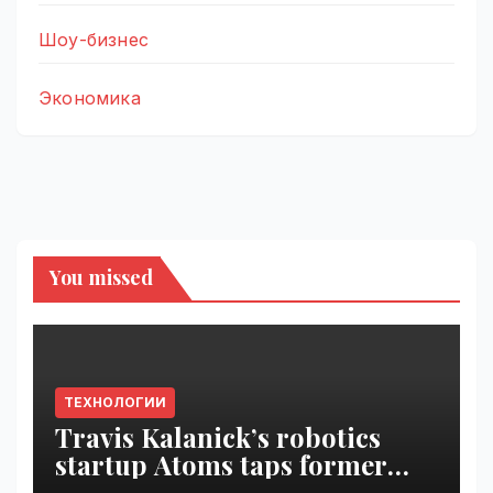
Шоу-бизнес
Экономика
You missed
ТЕХНОЛОГИИ
Travis Kalanick’s robotics
startup Atoms taps former
Uber finance chief as CFO |