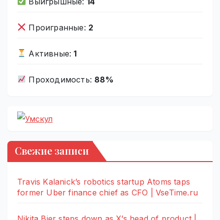
Выигрышные:
14
Проигранные:
2
Активные:
1
Проходимость:
88%
Свежие записи
Travis Kalanick’s robotics startup Atoms taps
former Uber finance chief as CFO | VseTime.ru
Nikita Bier steps down as X’s head of product |