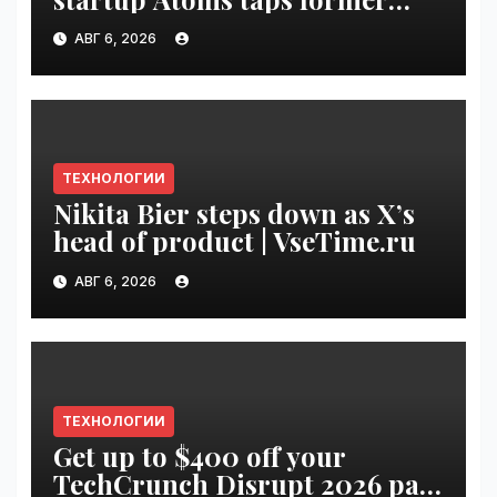
Uber finance chief as CFO |
АВГ 6, 2026
VseTime.ru
ТЕХНОЛОГИИ
Nikita Bier steps down as X’s
head of product | VseTime.ru
АВГ 6, 2026
ТЕХНОЛОГИИ
Get up to $400 off your
TechCrunch Disrupt 2026 pass