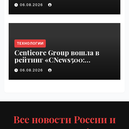
pass until Friday | VseTime.ru
06.08.2026
ТЕХНОЛОГИИ
Centicore Group вошла в
рейтинг «CNews500:
Крупнейшие ИТ-компании
06.08.2026
России» | VseTime.ru
Все новости России и