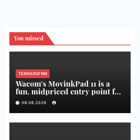
You missed
ТЕХНОЛОГИИ
Wacom’s MovinkPad 11 is a
fun, midpriced entry point for
digital artists | VseTime.ru
08.08.2026