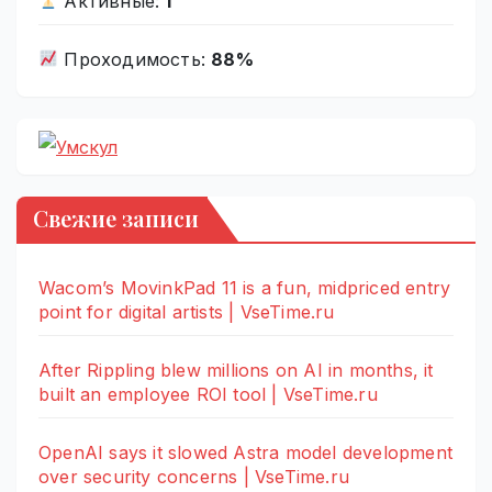
Активные:
1
Проходимость:
88%
Свежие записи
Wacom’s MovinkPad 11 is a fun, midpriced entry
point for digital artists | VseTime.ru
After Rippling blew millions on AI in months, it
built an employee ROI tool | VseTime.ru
OpenAI says it slowed Astra model development
over security concerns | VseTime.ru