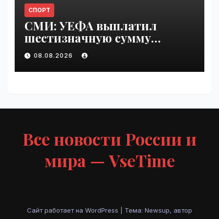
СПОРТ
СМИ: УЕФА выплатил
шестизначную сумму
любовнице Инфантино |
08.08.2026
VseTime.ru
Все новости России и
мира — VseTime
Сайт работает на WordPress
|
Тема: Newsup, автор