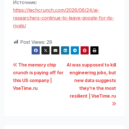
Источник:
https://techcrunch.com/2026/06/24/ai-
researchers-continue-to-leave-google-for-its-
rivals/
Post Views:
29
Навигация
The memory chip
AI was supposed to kill
crunch is paying off for
engineering jobs, but
по
this US company |
new data suggests
записям
VseTime.ru
they’re the most
resilient | VseTime.ru