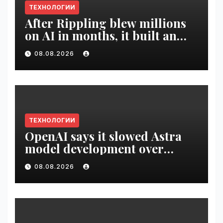
ТЕХНОЛОГИИ
After Rippling blew millions
on AI in months, it built an
employee ROI tool |
08.08.2026
VseTime.ru
ТЕХНОЛОГИИ
OpenAI says it slowed Astra
model development over
security concerns | VseTime.ru
08.08.2026