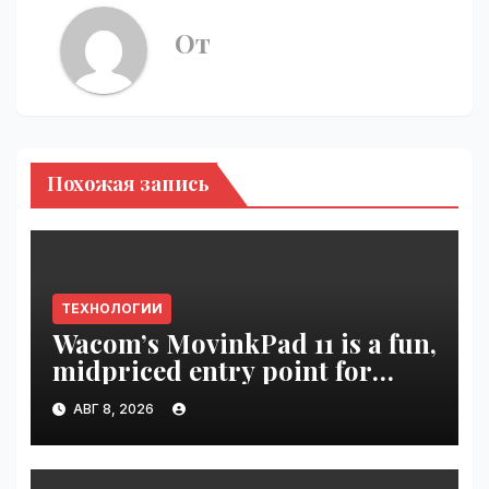
От
Похожая запись
ТЕХНОЛОГИИ
Wacom’s MovinkPad 11 is a fun,
midpriced entry point for
digital artists | VseTime.ru
АВГ 8, 2026