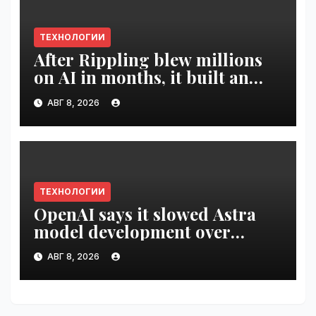
ТЕХНОЛОГИИ
After Rippling blew millions
on AI in months, it built an
employee ROI tool |
АВГ 8, 2026
VseTime.ru
ТЕХНОЛОГИИ
OpenAI says it slowed Astra
model development over
security concerns | VseTime.ru
АВГ 8, 2026