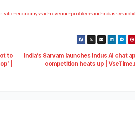
creator-economys-ad-revenue-problem-and-indias-ai-ambit
ot to
India’s Sarvam launches Indus AI chat a
op’ |
competition heats up | VseTime