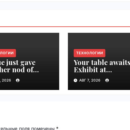
ОЛОГИИ
ТЕХНОЛОГИИ
e just gave
Your table awaits
her nod of
Exhibit at
oval to the tech
TechCrunch Dis
, 2026
АВГ 7, 2026
d | VseTime.ru
2026 to be seen 
thousands |
VseTime.ru
тельные поля помечены
*