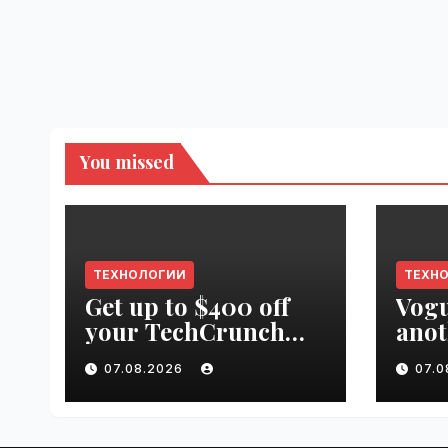
You missed
ТЕХНОЛОГИИ
ТЕХН
Get up to $400 off
Vogu
your TechCrunch
anot
Disrupt 2026 pass
appr
07.08.2026
07.
until tomorrow |
worl
VseTime.ru