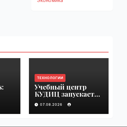
Экономика
ТЕХНОЛОГИИ
s:
Учебный центр
КУДИЦ запускает
rupt
авторизованный
07.08.2026
by
курс по
администрировани
ю Mind