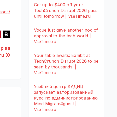
Get up to $400 off your
TechCrunch Disrupt 2026 pass
ions/
until tomorrow | VseTime.ru
Vogue just gave another nod of
approval to the tech world |
VseTime.ru
pp as
.ru
Your table awaits: Exhibit at
TechCrunch Disrupt 2026 to be
seen by thousands |
VseTime.ru
Учебный центр КУДИЦ
запускает авторизованный
курс по администрированию
Mind Migrate#guest |
VseTime.ru