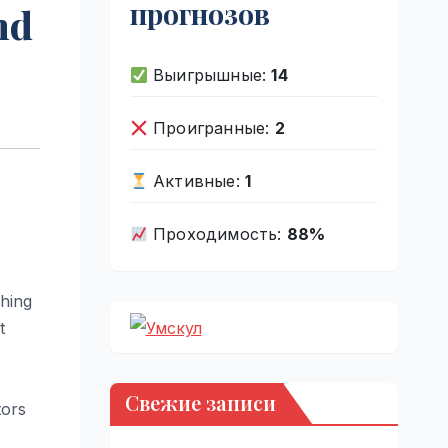
прогнозов
nd
Выигрышные:
14
Проигранные:
2
Активные:
1
Проходимость:
88%
ching
t
Свежие записи
tors