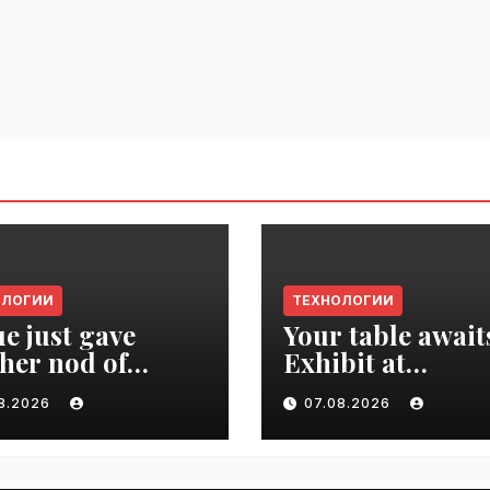
ОЛОГИИ
ТЕХНОЛОГИИ
e just gave
Your table await
her nod of
Exhibit at
oval to the tech
TechCrunch Dis
08.2026
07.08.2026
d | VseTime.ru
2026 to be seen 
thousands |
VseTime.ru