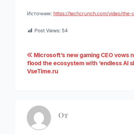
Источник:
https://techcrunch.com/video/the-
Post Views:
54
Навигация
Microsoft’s new gaming CEO vows n
flood the ecosystem with ‘endless AI sl
по
VseTime.ru
записям
От