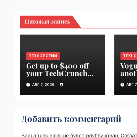
Похожая запись
ТЕХНОЛОГИИ
ТЕХН
Get up to $400 off
Vogu
your TechCrunch
anot
Disrupt 2026 pass
appr
АВГ 7, 2026
АВГ 7
until tomorrow |
worl
VseTime.ru
Добавить комментарий
Ваш адрес email не будет опубликован.
Обяза