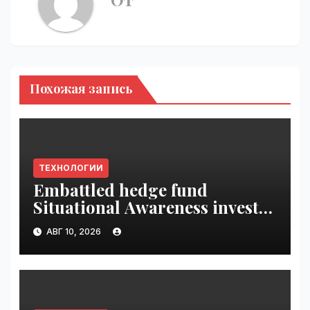
Похожая запись
ТЕХНОЛОГИИ
Embattled hedge fund
Situational Awareness invests
$400M in chip startup Source
АВГ 10, 2026
Foundry | VseTime.ru