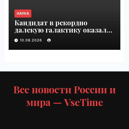
НАУКА
Кандидат в рекордно
далекую галактику оказался
очень холодным
10.08.2026
коричневым карликом |
VseTime.ru
Все новости России и
мира — VseTime