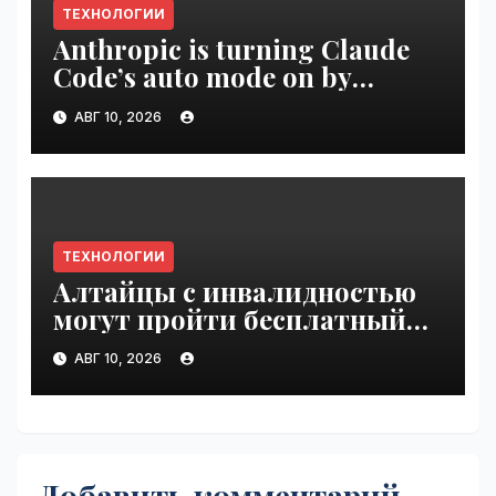
ТЕХНОЛОГИИ
Anthropic is turning Claude
Code’s auto mode on by
default | VseTime.ru
АВГ 10, 2026
ТЕХНОЛОГИИ
Алтайцы с инвалидностью
могут пройти бесплатный
обучающий курс по ИИ |
АВГ 10, 2026
VseTime.ru
Добавить комментарий