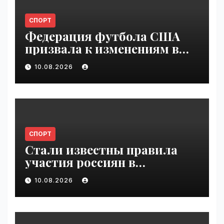
СПОРТ
Федерация футбола США
призвала к изменениям в
структуре управления
10.08.2026
ФИФА | VseTime.ru
СПОРТ
Стали известны правила
участия россиян в
нейтральном статусе на ЧЕ |
10.08.2026
VseTime.ru