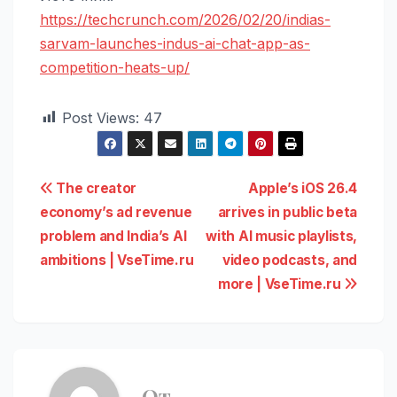
https://techcrunch.com/2026/02/20/indias-
sarvam-launches-indus-ai-chat-app-as-
competition-heats-up/
Post Views:
47
Навигация
The creator
Apple’s iOS 26.4
economy’s ad revenue
arrives in public beta
по
problem and India’s AI
with AI music playlists,
записям
ambitions | VseTime.ru
video podcasts, and
more | VseTime.ru
От