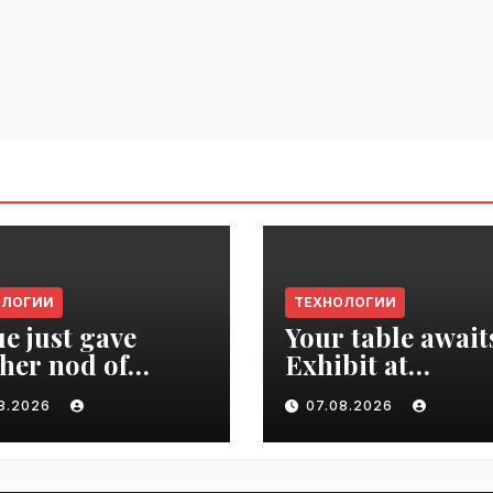
ОЛОГИИ
ТЕХНОЛОГИИ
e just gave
Your table await
her nod of
Exhibit at
oval to the tech
TechCrunch Dis
08.2026
07.08.2026
d | VseTime.ru
2026 to be seen 
thousands |
VseTime.ru