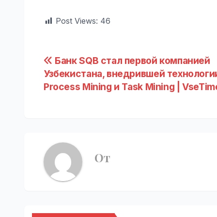
Post Views:
46
Навигация
Банк SQB стал первой компанией
Узбекистана, внедрившей технологи
по
Process Mining и Task Mining | VseTim
записям
От