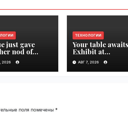
ОЛОГИИ
ТЕХНОЛОГИИ
e just gave
Your table awaits
her nod of
Exhibit at
oval to the tech
TechCrunch Dis
, 2026
АВГ 7, 2026
d | VseTime.ru
2026 to be seen 
thousands |
VseTime.ru
тельные поля помечены
*