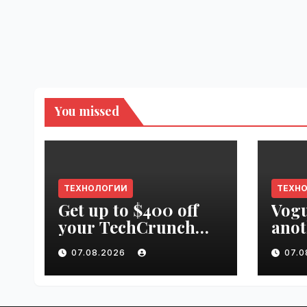
You missed
ТЕХНОЛОГИИ
ТЕХН
Get up to $400 off
Vogu
your TechCrunch
anot
Disrupt 2026 pass
appr
07.08.2026
07.
until tomorrow |
worl
VseTime.ru