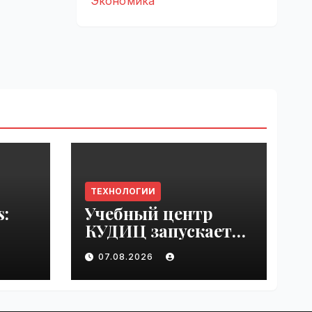
Экономика
ТЕХНОЛОГИИ
s:
Учебный центр
КУДИЦ запускает
rupt
авторизованный
07.08.2026
by
курс по
администрировани
ю Mind