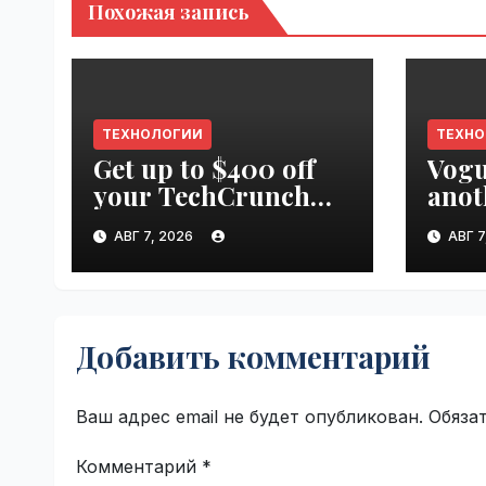
Похожая запись
ТЕХНОЛОГИИ
ТЕХН
Get up to $400 off
Vogu
your TechCrunch
anot
Disrupt 2026 pass
appr
АВГ 7, 2026
АВГ 7
until tomorrow |
worl
VseTime.ru
Добавить комментарий
Ваш адрес email не будет опубликован.
Обяза
Комментарий
*