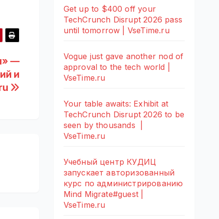
Get up to $400 off your
TechCrunch Disrupt 2026 pass
until tomorrow | VseTime.ru
Vogue just gave another nod of
и» —
approval to the tech world |
ий и
VseTime.ru
.ru
Your table awaits: Exhibit at
TechCrunch Disrupt 2026 to be
seen by thousands |
VseTime.ru
Учебный центр КУДИЦ
запускает авторизованный
курс по администрированию
Mind Migrate#guest |
VseTime.ru