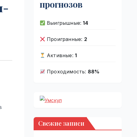
прогнозов
н-
Выигрышные:
14
Проигранные:
2
Активные:
1
Проходимость:
88%
в
Свежие записи