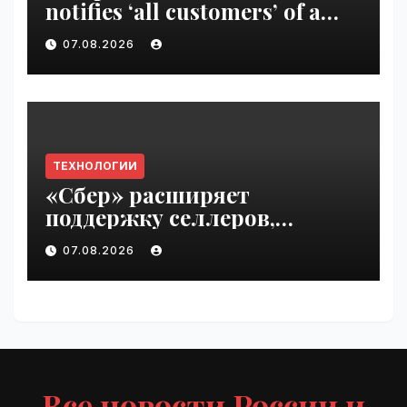
notifies ‘all customers’ of a
data breach | VseTime.ru
07.08.2026
ТЕХНОЛОГИИ
«Сбер» расширяет
поддержку селлеров,
пострадавших от
07.08.2026
инцидентов на складах
Wildberries | VseTime.ru
Все новости России и