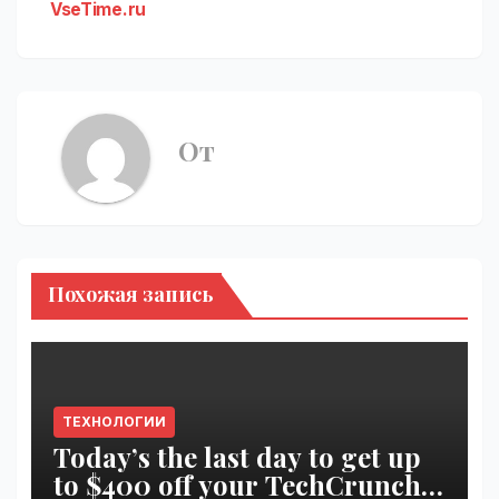
VseTime.ru
От
Похожая запись
ТЕХНОЛОГИИ
Today’s the last day to get up
to $400 off your TechCrunch