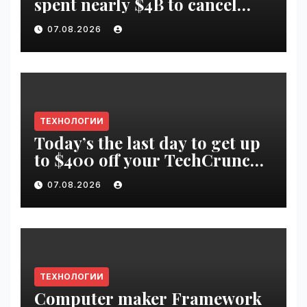
spent nearly $4B to cancel
offshore wind farms |
07.08.2026
VseTime.ru
ТЕХНОЛОГИИ
Today’s the last day to get up
to $400 off your TechCrunch
Disrupt 2026 ticket |
07.08.2026
VseTime.ru
ТЕХНОЛОГИИ
Computer maker Framework