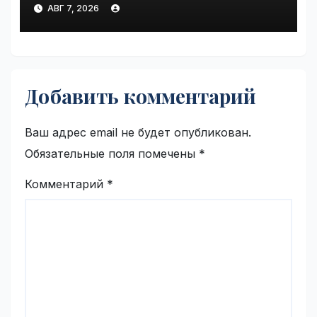
пострадавших от
АВГ 7, 2026
инцидентов на складах
Wildberries | VseTime.ru
Добавить комментарий
Ваш адрес email не будет опубликован.
Обязательные поля помечены
*
Комментарий
*