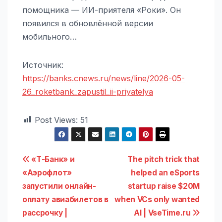
помощника — ИИ-приятеля «Роки». Он
появился в обновлённой версии
мобильного…
Источник:
https://banks.cnews.ru/news/line/2026-05-
26_roketbank_zapustil_ii-priyatelya
Post Views:
51
Навигация
«Т-Банк» и
The pitch trick that
«Аэрофлот»
helped an eSports
по
запустили онлайн-
startup raise $20M
записям
оплату авиабилетов в
when VCs only wanted
рассрочку |
AI | VseTime.ru