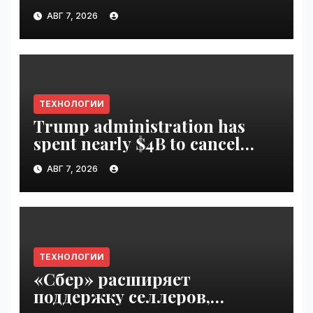
Disrupt 2026 ticket |
АВГ 7, 2026
VseTime.ru
ТЕХНОЛОГИИ
Trump administration has
spent nearly $4B to cancel
offshore wind farms |
АВГ 7, 2026
VseTime.ru
ТЕХНОЛОГИИ
«Сбер» расширяет
поддержку селлеров,