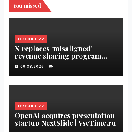
You missed
ТЕХНОЛОГИИ
X replaces ‘misaligned’
revenue sharing program
with Original Content
09.08.2026
Rewards | VseTime.ru
ТЕХНОЛОГИИ
OpenAI acquires presentation
startup NextSlide | VseTime.ru