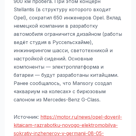
900 км пробега. При этом концерн
Stellantis (в структуру которого входит
Opel), сократил 650 инженеров Opel. Вклад
немецкой компании в разработку
автомобиля ограничится дизайном (работы
ведёт студия в Руссельсхайме),
инжинирингом шасси, светотехникой и
настройкой сидений. Основные
компоненты — электроплатформа и
батареи — будут разработаны китайцами.
Ранее сообщалось, что Mansory создал
«аквариум на колесах» с бирюзовым
салоном из Mercedes-Benz G-Class.
Источник:
https://motor.ru/news/opel-doveril-
kitaicam-razrabotku-novogo-elektromobilya-
sokrativ-inzhenerov-v-germanii-08-05-