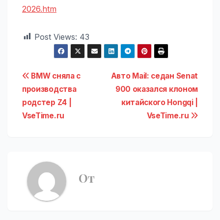
2026.htm
Post Views:
43
Навигация
BMW сняла с
Авто Mail: седан Senat
производства
900 оказался клоном
по
родстер Z4 |
китайского Hongqi |
записям
VseTime.ru
VseTime.ru
От