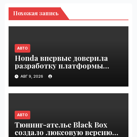
Похожая запись
АВТО
Honda впервые доверила
разработку платформы
индийской компании Tata
АВГ 9, 2026
Technologies | VseTime.ru
АВТО
Тюнинг-ателье Black Box
создало люксовую версию