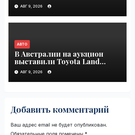
Land Cruiser 70 | VseTime.ru
АВГ 9, 2026
АВТО
В Австралии на аукцион
выставили Toyota Land
Cruiser 200, проехавший 1
АВГ 9, 2026
млн км | VseTime.ru
Добавить комментарий
Ваш адрес email не будет опубликован.
Обязательные поля помечены
*