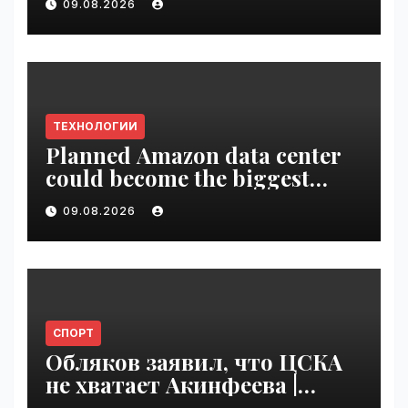
09.08.2026
ТЕХНОЛОГИИ
Planned Amazon data center
could become the biggest
climate polluter in the U.S. |
09.08.2026
VseTime.ru
СПОРТ
Обляков заявил, что ЦСКА
не хватает Акинфеева |
VseTime.ru