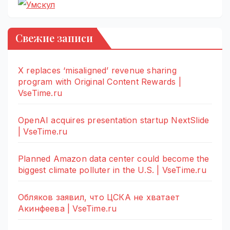
Свежие записи
X replaces ‘misaligned’ revenue sharing
program with Original Content Rewards |
VseTime.ru
OpenAI acquires presentation startup NextSlide
| VseTime.ru
Planned Amazon data center could become the
biggest climate polluter in the U.S. | VseTime.ru
Обляков заявил, что ЦСКА не хватает
Акинфеева | VseTime.ru