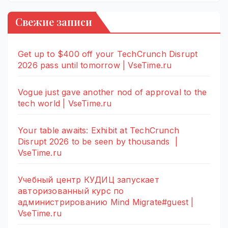
Свежие записи
Get up to $400 off your TechCrunch Disrupt
2026 pass until tomorrow | VseTime.ru
Vogue just gave another nod of approval to the
tech world | VseTime.ru
Your table awaits: Exhibit at TechCrunch
Disrupt 2026 to be seen by thousands |
VseTime.ru
Учебный центр КУДИЦ запускает
авторизованный курс по
администрированию Mind Migrate#guest |
VseTime.ru