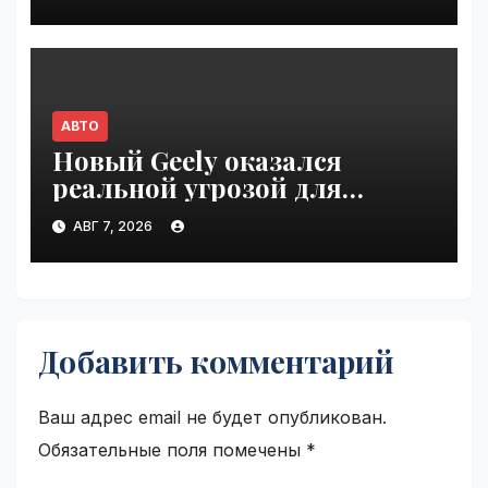
молодёжь | VseTime.ru
АВТО
Новый Geely оказался
реальной угрозой для
Volkswagen Polo в Германии |
АВГ 7, 2026
VseTime.ru
Добавить комментарий
Ваш адрес email не будет опубликован.
Обязательные поля помечены
*