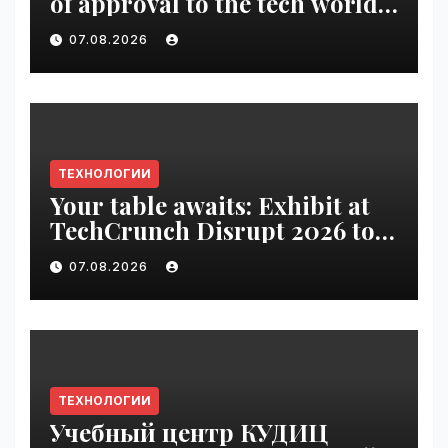
of approval to the tech world |
VseTime.ru
07.08.2026
ТЕХНОЛОГИИ
Your table awaits: Exhibit at
TechCrunch Disrupt 2026 to
be seen by thousands |
07.08.2026
VseTime.ru
ТЕХНОЛОГИИ
Учебный центр КУДИЦ