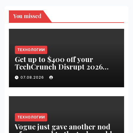
You missed
ТЕХНОЛОГИИ
Get up to $400 off your
TechCrunch Disrupt 2026
pass until tomorrow |
07.08.2026
VseTime.ru
ТЕХНОЛОГИИ
Vogue just gave another nod