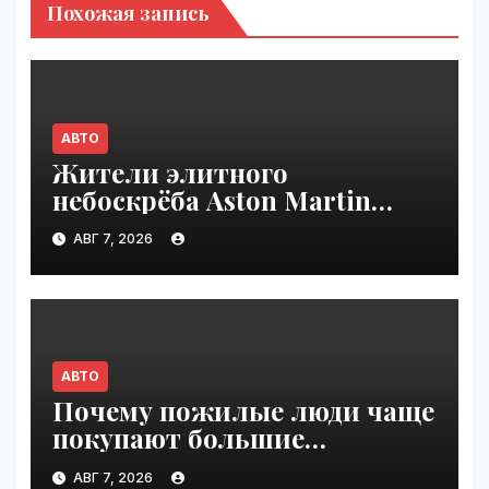
Похожая запись
АВТО
Жители элитного
небоскрёба Aston Martin
пожаловались на трещины
АВГ 7, 2026
в стенах | VseTime.ru
АВТО
Почему пожилые люди чаще
покупают большие
внедорожники, чем
АВГ 7, 2026