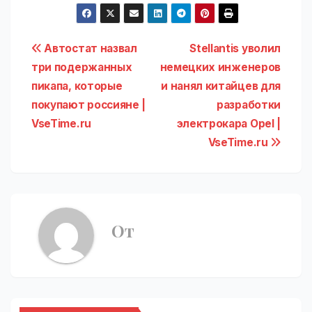
Навигация
Автостат назвал
Stellantis уволил
три подержанных
немецких инженеров
по
пикапа, которые
и нанял китайцев для
записям
покупают россияне |
разработки
VseTime.ru
электрокара Opel |
VseTime.ru
От