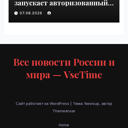
запускает авторизованный
курс по
07.08.2026
администрированию Mind
Migrate#guest | VseTime.ru
Все новости России и
мира — VseTime
Сайт работает на WordPress
|
Тема: Newsup, автор
Themeansar
Home