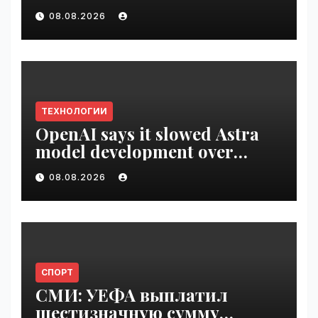
employee ROI tool |
08.08.2026
VseTime.ru
ТЕХНОЛОГИИ
OpenAI says it slowed Astra
model development over
security concerns | VseTime.ru
08.08.2026
СПОРТ
СМИ: УЕФА выплатил
шестизначную сумму