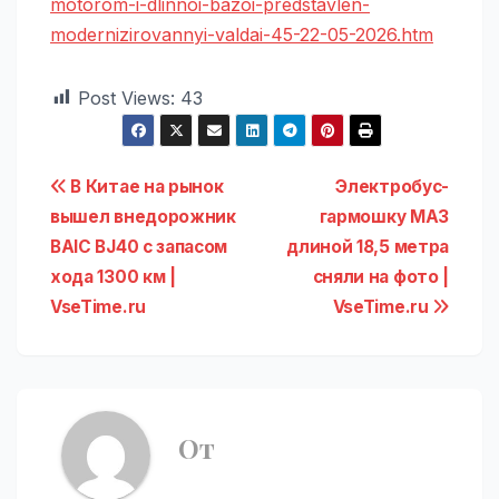
motorom-i-dlinnoi-bazoi-predstavlen-
modernizirovannyi-valdai-45-22-05-2026.htm
Post Views:
43
Навигация
В Китае на рынок
Электробус-
вышел внедорожник
гармошку МАЗ
по
BAIC BJ40 c запасом
длиной 18,5 метра
записям
хода 1300 км |
сняли на фото |
VseTime.ru
VseTime.ru
От