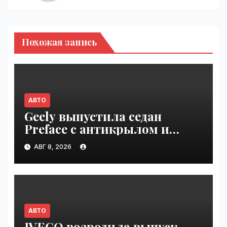
Похожая запись
АВТО
Geely выпустила седан
Preface с антикрылом и
красными суппортами |
АВГ 8, 2026
VseTime.ru
АВТО
IVECO возродила выпуск