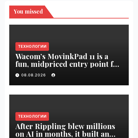
You missed
ТЕХНОЛОГИИ
Wacom’s MovinkPad 11 is a
fun, midpriced entry point for
digital artists | VseTime.ru
08.08.2026
ТЕХНОЛОГИИ
After Rippling blew millions
on AI in months, it built an