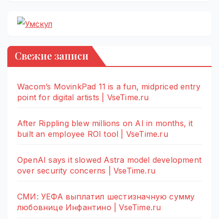
Свежие записи
Wacom’s MovinkPad 11 is a fun, midpriced entry
point for digital artists | VseTime.ru
After Rippling blew millions on AI in months, it
built an employee ROI tool | VseTime.ru
OpenAI says it slowed Astra model development
over security concerns | VseTime.ru
СМИ: УЕФА выплатил шестизначную сумму
любовнице Инфантино | VseTime.ru