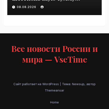
любовнице Инфантино |
08.08.2026
VseTime.ru
Все новости России и
мира — VseTime
Сайт работает на WordPress
|
Тема: Newsup, автор
Themeansar
Home