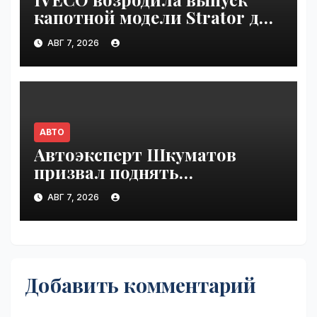
капотной модели Strator для
Европы | VseTime.ru
АВГ 7, 2026
АВТО
Автоэксперт Шкуматов
призвал поднять
разрешённую скорость на
АВГ 7, 2026
дорогах России | VseTime.ru
Добавить комментарий