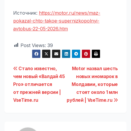
Источник:
https://motor.ru/news/maz-
pokazal-chto-takoe-supernizkopolnyi-
avtobus-22-05-2026.htm
Post Views:
39
Навигация
Стало известно,
Motor назвал шесть
чем новый «Валдай 45
новых иномарок в
по
Pro» отличается
Молдавии, которые
записям
от прежней версии |
стоят около 1 млн
VseTime.ru
рублей | VseTime.ru