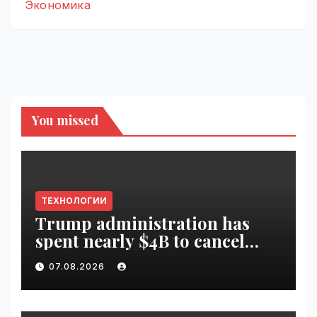
Экономика
You missed
ТЕХНОЛОГИИ
Trump administration has
spent nearly $4B to cancel
offshore wind farms |
07.08.2026
VseTime.ru