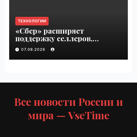
ТЕХНОЛОГИИ
«Сбер» расширяет
поддержку селлеров,
пострадавших от
07.08.2026
инцидентов на складах
Wildberries | VseTime.ru
Все новости России и
мира — VseTime