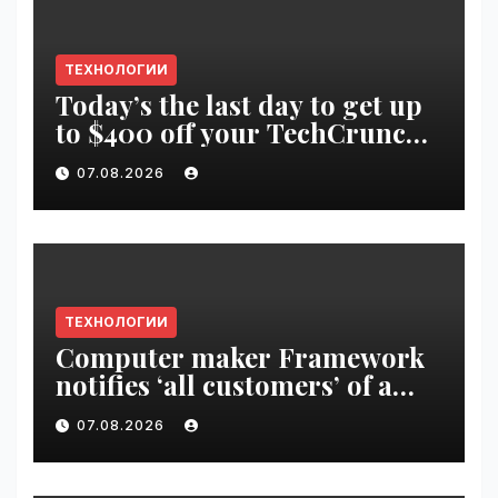
ТЕХНОЛОГИИ
Today’s the last day to get up
to $400 off your TechCrunch
Disrupt 2026 ticket |
07.08.2026
VseTime.ru
ТЕХНОЛОГИИ
Computer maker Framework
notifies ‘all customers’ of a
data breach | VseTime.ru
07.08.2026