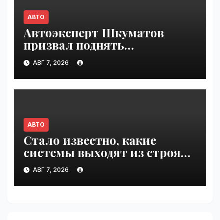
АВТО
Автоэксперт Шкуматов
призвал поднять
разрешённую скорость на
АВГ 7, 2026
дорогах России | VseTime.ru
АВТО
Стало известно, какие
системы выходят из строя
при 100°C под капотом |
АВГ 7, 2026
VseTime.ru