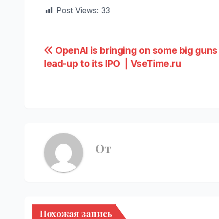
Post Views:
33
Навигация
OpenAI is bringing on some big guns 
lead-up to its IPO | VseTime.ru
по
записям
От
Похожая запись