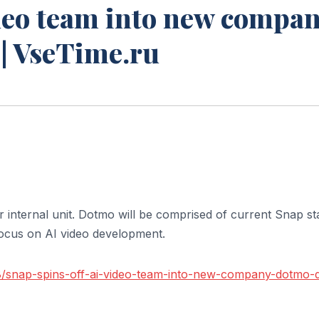
ideo team into new compan
 | VseTime.ru
 internal unit. Dotmo will be comprised of current Snap st
focus on AI video development.
8/snap-spins-off-ai-video-team-into-new-company-dotmo-