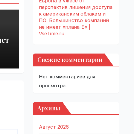
Европа в ужасе от
перспектив лишения доступа
к американским облакам и
ПО. Большинство компаний
не имеет «плана Б» |
VseTime.ru
яет
Свежие комментарии
от
ries
Нет комментариев для
просмотра.
Архивы
Август 2026