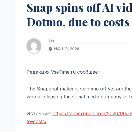
Snap spins off AI v
Dotmo, due to costs
От
ИЮН 19, 2026
Редакция VseTime.ru сообщает:
The Snapchat maker is spinning off yet another
who are leaving the social media company to 
Источник:
https://techcrunch.com/2026/06/1
to-costs/