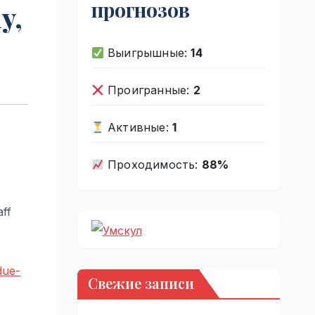
прогнозов
y,
Выигрышные:
14
Проигранные:
2
Активные:
1
Проходимость:
88%
aff
due-
Свежие записи