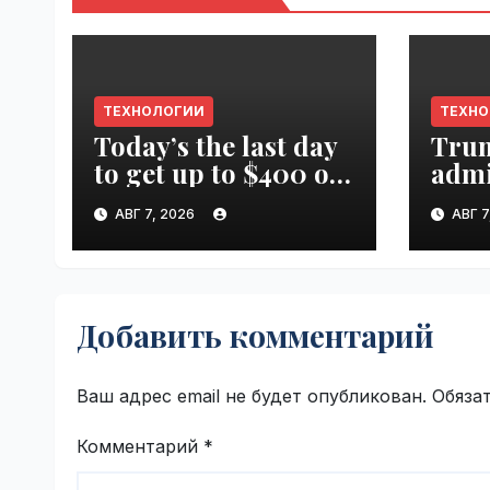
ТЕХНОЛОГИИ
ТЕХН
Today’s the last day
Tru
to get up to $400 off
admi
your TechCrunch
spen
АВГ 7, 2026
АВГ 7
Disrupt 2026 ticket |
canc
VseTime.ru
farm
Добавить комментарий
Ваш адрес email не будет опубликован.
Обяза
Комментарий
*