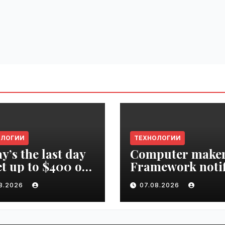
ОЛОГИИ
ТЕХНОЛОГИИ
y’s the last day
Computer make
et up to $400 off
Framework notif
r TechCrunch
‘all customers’ o
08.2026
07.08.2026
upt 2026 ticket |
data breach |
ime.ru
VseTime.ru