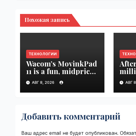
Похожая запись
ТЕХНОЛОГИИ
ТЕХН
Wacom’s MovinkPad
Afte
11 is a fun, midpriced
mill
entry point for
mont
АВГ 8, 2026
АВГ 8
digital artists |
empl
VseTime.ru
VseT
Добавить комментарий
Ваш адрес email не будет опубликован.
Обяза