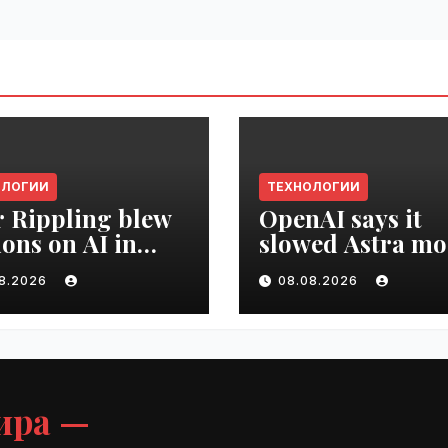
ОЛОГИИ
ТЕХНОЛОГИИ
r Rippling blew
OpenAI says it
ions on AI in
slowed Astra mo
hs, it built an
development ov
08.2026
08.08.2026
oyee ROI tool |
security concern
ime.ru
VseTime.ru
ира —