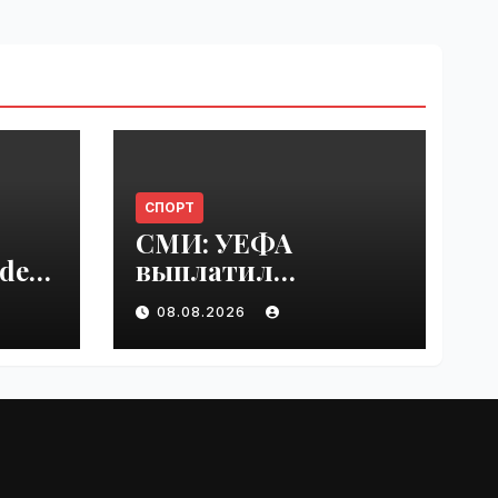
СПОРТ
СМИ: УЕФА
del
выплатил
er
шестизначную
08.08.2026
s |
сумму любовнице
Инфантино |
VseTime.ru