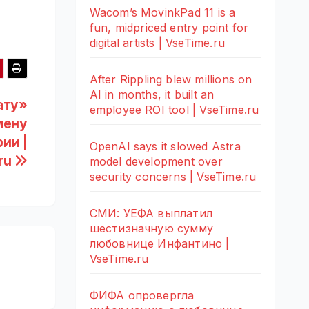
Wacom’s MovinkPad 11 is a
fun, midpriced entry point for
digital artists | VseTime.ru
After Rippling blew millions on
AI in months, it built an
ату»
employee ROI tool | VseTime.ru
мену
ии |
OpenAI says it slowed Astra
ru
model development over
security concerns | VseTime.ru
СМИ: УЕФА выплатил
шестизначную сумму
любовнице Инфантино |
VseTime.ru
ФИФА опровергла