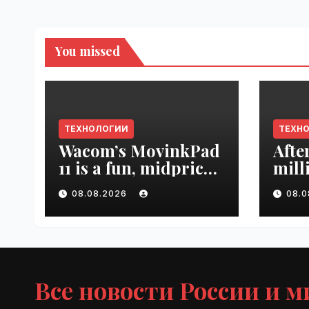
You missed
ТЕХНОЛОГИИ
ТЕХН
Wacom’s MovinkPad
Afte
11 is a fun, midpriced
mill
entry point for
mont
08.08.2026
08.
digital artists |
empl
VseTime.ru
VseT
Все новости России и м