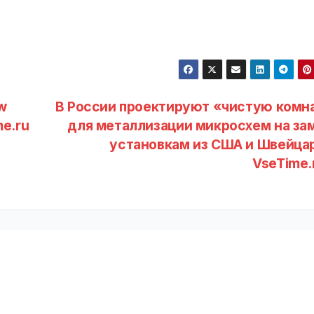
ew
В России проектируют «чистую комн
me.ru
для металлизации микросхем на за
установкам из США и Швейцар
VseTime.