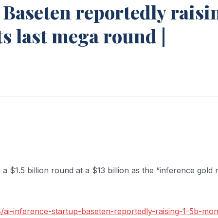
 Baseten reportedly raisi
ts last mega round |
 a $1.5 billion round at a $13 billion as the “inference gold 
/ai-inference-startup-baseten-reportedly-raising-1-5b-mon