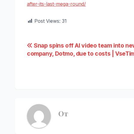
after-its-last-mega-round/
Post Views:
31
Навигация
Snap spins off AI video team into n
company, Dotmo, due to costs | VseTi
по
записям
От