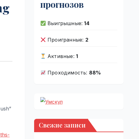
прогнозов
ng
Выигрышные:
14
Проигранные:
2
Активные:
1
Проходимость:
88%
rush”
Свежие записи
ths-