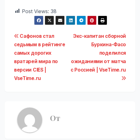
Post Views:
38
Навигация
Сафонов стал
Экс-капитан сборной
седьмым в рейтинге
Буркина-Фасо
по
самых дорогих
поделился
записям
вратарей мира по
ожиданиями от матча
версии CIES |
с Россией | VseTime.ru
VseTime.ru
От