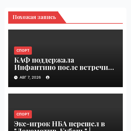
Похожая запись
СПОРТ
КАФ поддержала
Инфантино после встречи
ФИФА в Марокко |
АВГ 7, 2026
VseTime.ru
СПОРТ
Экс-игрок НБА перешел в
"Локомотив-Кубань" |