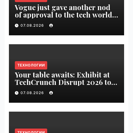
Vogue just gave another nod
of approval to the tech world |
VseTime.ru
07.08.2026
ТЕХНОЛОГИИ
Your table awaits: Exhibit at
TechCrunch Disrupt 2026 to
be seen by thousands |
07.08.2026
VseTime.ru
ТЕХНОЛОГИИ