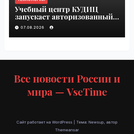
Учебный центр КУДИЦ
запускает авторизованный
курс по
07.08.2026
администрированию Mind
Migrate#guest | VseTime.ru
Все новости России и
мира — VseTime
Сайт работает на WordPress
|
Тема: Newsup, автор
Themeansar