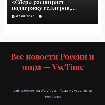
«Сбер» расширяет
поддержку селлеров,
пострадавших от
07.08.2026
инцидентов на складах
Wildberries | VseTime.ru
Все новости России и
мира — VseTime
Сайт работает на WordPress
|
Тема: Newsup, автор
Themeansar