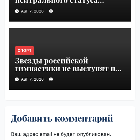
Валиевой и Трусовой |
АВГ 7, 2026
VseTime.ru
СПОРТ
Звезды российской
гимнастики не выступят на
ЧЕ из-за отказа в визах |
АВГ 7, 2026
VseTime.ru
Добавить комментарий
Ваш адрес email не будет опубликован.