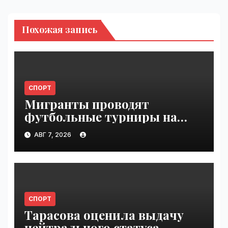
Похожая запись
СПОРТ
Мигранты проводят
футбольные турниры на
пляже в Сеуте | VseTime.ru
АВГ 7, 2026
СПОРТ
Тарасова оценила выдачу
нейтрального статуса