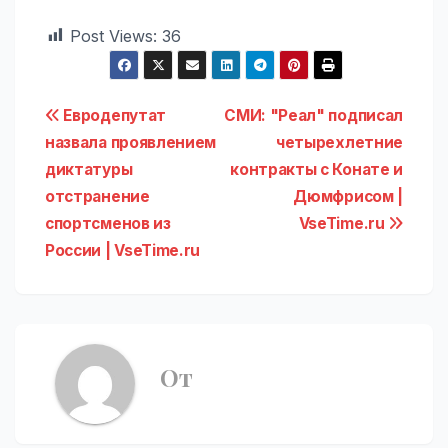
Post Views:
36
Навигация
Евродепутат
СМИ: "Реал" подписал
назвала проявлением
четырехлетние
по
диктатуры
контракты с Конате и
записям
отстранение
Дюмфрисом |
спортсменов из
VseTime.ru
России | VseTime.ru
От