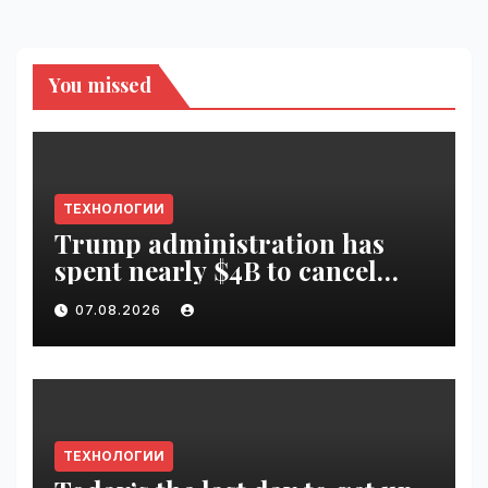
You missed
ТЕХНОЛОГИИ
Trump administration has
spent nearly $4B to cancel
offshore wind farms |
07.08.2026
VseTime.ru
ТЕХНОЛОГИИ