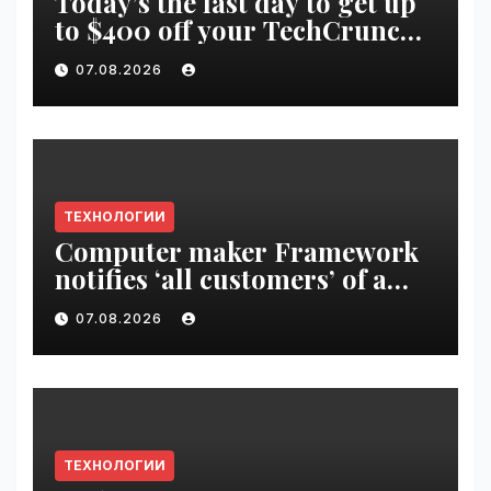
Today’s the last day to get up
to $400 off your TechCrunch
Disrupt 2026 ticket |
07.08.2026
VseTime.ru
ТЕХНОЛОГИИ
Computer maker Framework
notifies ‘all customers’ of a
data breach | VseTime.ru
07.08.2026
ТЕХНОЛОГИИ