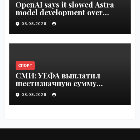
OpenAI says it slowed Astra
model development over
security concerns | VseTime.ru
08.08.2026
СПОРТ
СМИ: УЕФА выплатил
шестизначную сумму
любовнице Инфантино |
08.08.2026
VseTime.ru