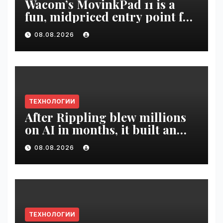
Wacom’s MovinkPad 11 is a
fun, midpriced entry point for
digital artists | VseTime.ru
08.08.2026
ТЕХНОЛОГИИ
After Rippling blew millions
on AI in months, it built an
employee ROI tool |
08.08.2026
VseTime.ru
ТЕХНОЛОГИИ