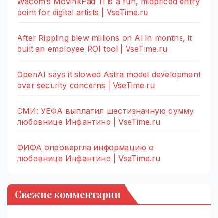
Wacom’s MovinkPad 11 is a fun, midpriced entry
point for digital artists | VseTime.ru
After Rippling blew millions on AI in months, it
built an employee ROI tool | VseTime.ru
OpenAI says it slowed Astra model development
over security concerns | VseTime.ru
СМИ: УЕФА выплатил шестизначную сумму
любовнице Инфантино | VseTime.ru
ФИФА опровергла информацию о
любовнице Инфантино | VseTime.ru
Свежие комментарии