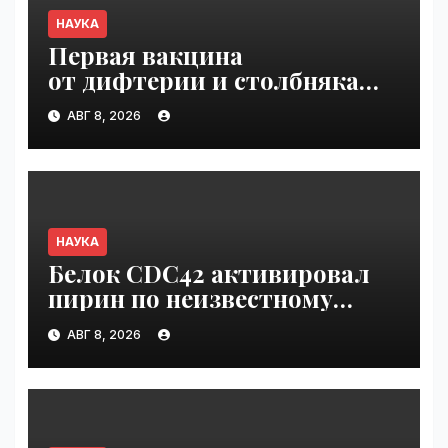
НАУКА
Первая вакцина
от дифтерии и столбняка
с хранением без
АВГ 8, 2026
холодильника прошла
первую фазу испытаний |
VseTime.ru
НАУКА
Белок CDC42 активировал
пирин по неизвестному
ранее механизму | VseTime.ru
АВГ 8, 2026