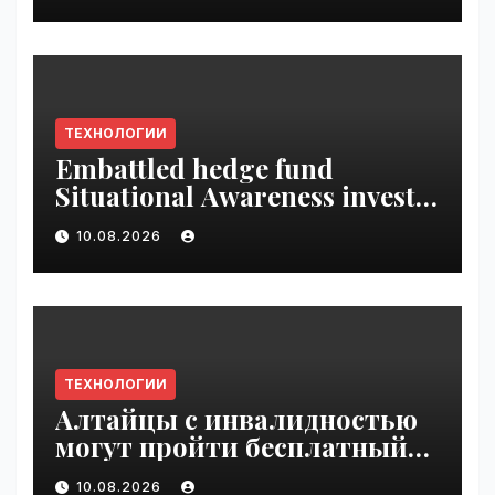
ТЕХНОЛОГИИ
Embattled hedge fund
Situational Awareness invests
$400M in chip startup Source
10.08.2026
Foundry | VseTime.ru
ТЕХНОЛОГИИ
Алтайцы с инвалидностью
могут пройти бесплатный
обучающий курс по ИИ |
10.08.2026