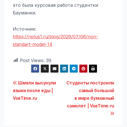
это была курсовая работа студентки
Бауманки.
Источник:
https://nplus1.ru/blog/2026/07/06/non-
standart-model-14
Post Views:
39
Навигация
Шмели высунули
Студенты построили
языки после еды |
самый большой
по
VseTime.ru
в мире бумажный
записям
самолет | VseTime.ru