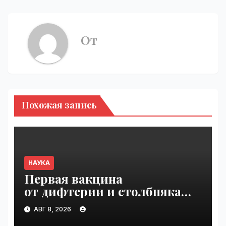
От
Похожая запись
НАУКА
Первая вакцина
от дифтерии и столбняка
с хранением без
АВГ 8, 2026
холодильника прошла