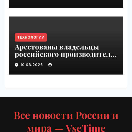
VseTime.ru
ТЕХНОЛОГИИ
Арестованы владельцы
российского производителя
БПЛА | VseTime.ru
10.08.2026
Все новости России и
мира — VseTime