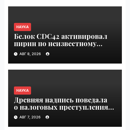
первую фазу испытаний |
VseTime.ru
НАУКА
Белок CDC42 активировал
пирин по неизвестному
ранее механизму | VseTime.ru
АВГ 8, 2026
НАУКА
Древняя надпись поведала
о налоговых преступлениях |
VseTime.ru
АВГ 7, 2026