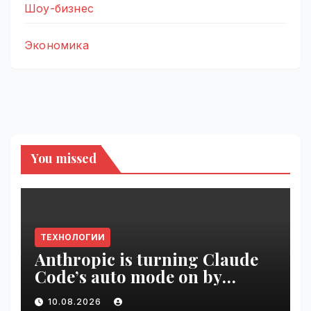
Шоу-бизнес
Экономика
You missed
ТЕХНОЛОГИИ
Anthropic is turning Claude
Code’s auto mode on by
default | VseTime.ru
10.08.2026