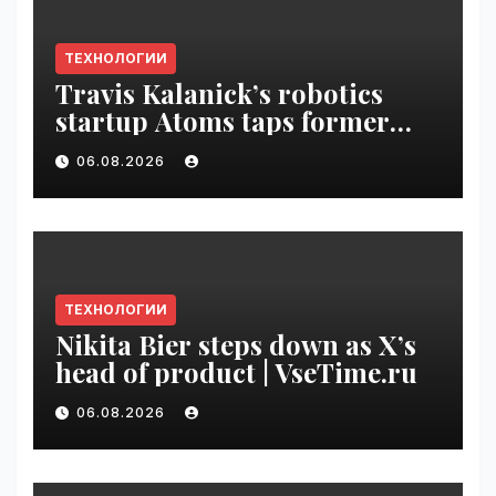
ТЕХНОЛОГИИ
Travis Kalanick’s robotics
startup Atoms taps former
Uber finance chief as CFO |
06.08.2026
VseTime.ru
ТЕХНОЛОГИИ
Nikita Bier steps down as X’s
head of product | VseTime.ru
06.08.2026