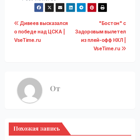
Навигация
Дивеев высказался
"Бостон" с
о победе над ЦСКА |
Задоровым вылетел
по
VseTime.ru
из плей-офф НХЛ |
записям
VseTime.ru
От
Похожая запись