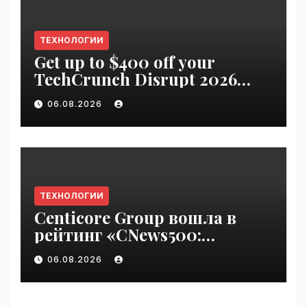
ТЕХНОЛОГИИ
Get up to $400 off your
TechCrunch Disrupt 2026
pass until Friday | VseTime.ru
06.08.2026
ТЕХНОЛОГИИ
Centicore Group вошла в
рейтинг «CNews500:
Крупнейшие ИТ-компании
06.08.2026
России» | VseTime.ru