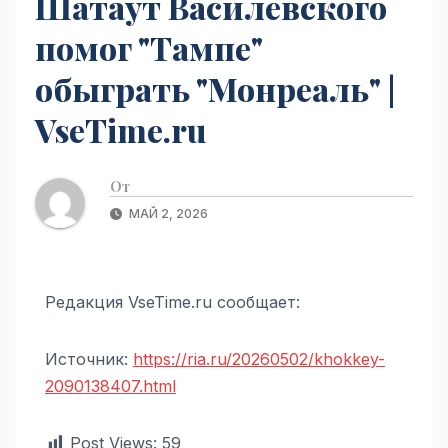
Шатаут Василевского
помог "Тампе"
обыграть "Монреаль" |
VseTime.ru
От
МАЙ 2, 2026
Редакция VseTime.ru сообщает:
Источник:
https://ria.ru/20260502/khokkey-
2090138407.html
Post Views:
59