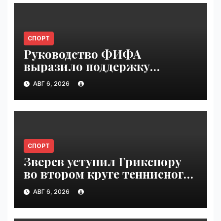
СПОРТ
Руководство ФИФА
выразило поддержку
Инфантино после его
АВГ 6, 2026
извинения | VseTime.ru
СПОРТ
Зверев уступил Грикспору
во втором круге теннисного
"Мастерса" в Монреале |
АВГ 6, 2026
VseTime.ru