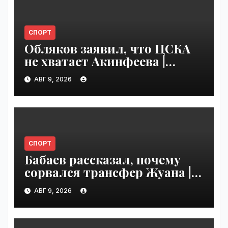
СПОРТ
Обляков заявил, что ЦСКА
не хватает Акинфеева |
VseTime.ru
АВГ 9, 2026
СПОРТ
Бабаев рассказал, почему
сорвался трансфер Жуана |
VseTime.ru
АВГ 9, 2026