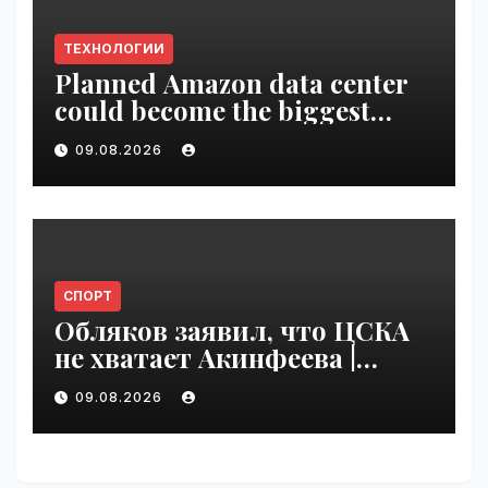
ТЕХНОЛОГИИ
Planned Amazon data center
could become the biggest
climate polluter in the U.S. |
09.08.2026
VseTime.ru
СПОРТ
Обляков заявил, что ЦСКА
не хватает Акинфеева |
VseTime.ru
09.08.2026