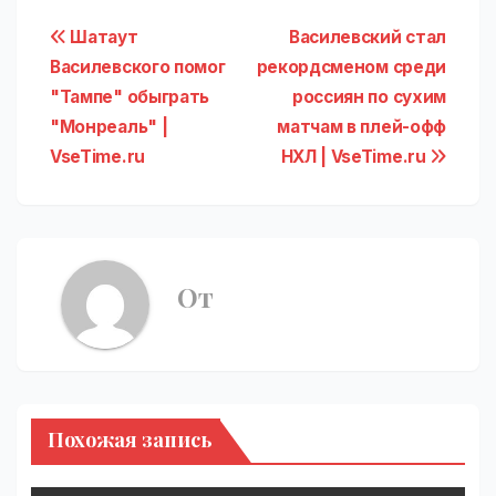
Навигация
Шатаут
Василевский стал
Василевского помог
рекордсменом среди
по
"Тампе" обыграть
россиян по сухим
записям
"Монреаль" |
матчам в плей-офф
VseTime.ru
НХЛ | VseTime.ru
От
Похожая запись