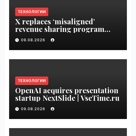
ТЕХНОЛОГИИ
X replaces ‘misaligned’
revenue sharing program
with Original Content
09.08.2026
Rewards | VseTime.ru
ТЕХНОЛОГИИ
OpenAI acquires presentation
startup NextSlide | VseTime.ru
09.08.2026