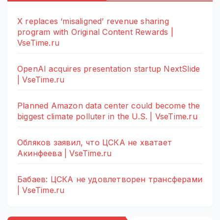
X replaces ‘misaligned’ revenue sharing
program with Original Content Rewards |
VseTime.ru
OpenAI acquires presentation startup NextSlide
| VseTime.ru
Planned Amazon data center could become the
biggest climate polluter in the U.S. | VseTime.ru
Обляков заявил, что ЦСКА не хватает
Акинфеева | VseTime.ru
Бабаев: ЦСКА не удовлетворен трансферами
| VseTime.ru