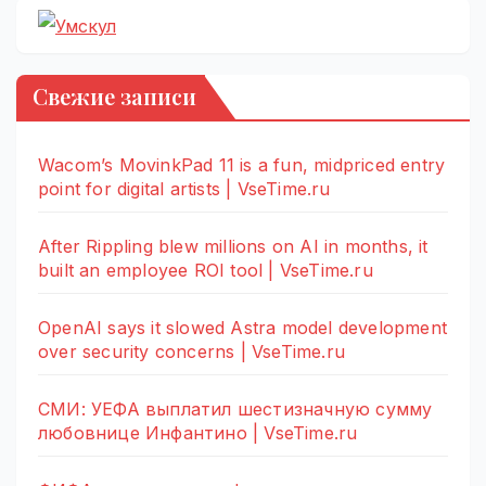
Свежие записи
Wacom’s MovinkPad 11 is a fun, midpriced entry
point for digital artists | VseTime.ru
After Rippling blew millions on AI in months, it
built an employee ROI tool | VseTime.ru
OpenAI says it slowed Astra model development
over security concerns | VseTime.ru
СМИ: УЕФА выплатил шестизначную сумму
любовнице Инфантино | VseTime.ru