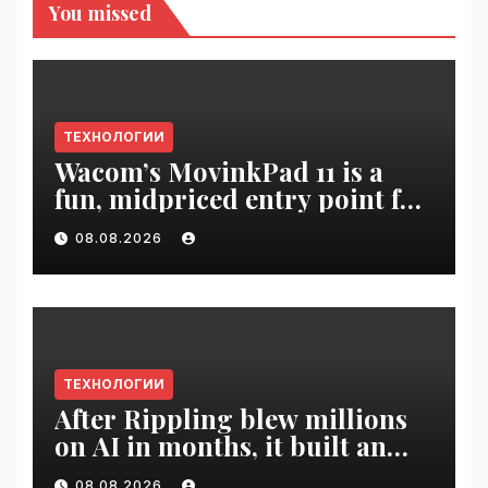
You missed
ТЕХНОЛОГИИ
Wacom’s MovinkPad 11 is a
fun, midpriced entry point for
digital artists | VseTime.ru
08.08.2026
ТЕХНОЛОГИИ
After Rippling blew millions
on AI in months, it built an
employee ROI tool |
08.08.2026