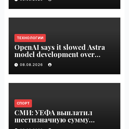
VseTime.ru
ТЕХНОЛОГИИ
OpenAI says it slowed Astra
model development over
security concerns | VseTime.ru
08.08.2026
СПОРТ
СМИ: УЕФА выплатил
шестизначную сумму
любовнице Инфантино |