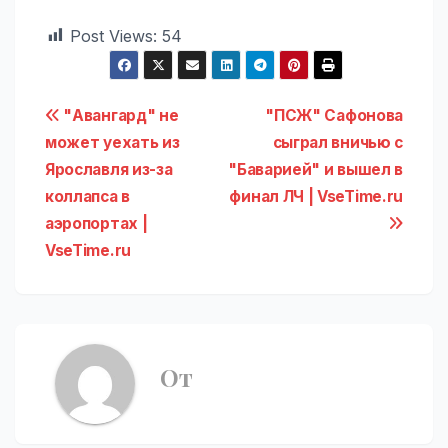
Post Views:
54
Навигация
"Авангард" не
"ПСЖ" Сафонова
может уехать из
сыграл вничью с
по
Ярославля из-за
"Баварией" и вышел в
записям
коллапса в
финал ЛЧ | VseTime.ru
аэропортах |
VseTime.ru
От