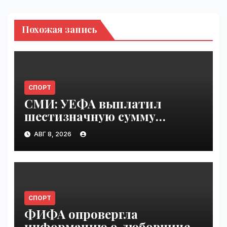
Похожая запись
СПОРТ
СМИ: УЕФА выплатил
шестизначную сумму
любовнице Инфантино |
АВГ 8, 2026
VseTime.ru
СПОРТ
ФИФА опровергла
информацию о любовнице