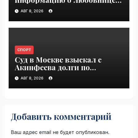
Инфантино | VseTime.ru
АВГ 8, 2026
СПОРТ
Суд в Москве взыскал с
Акинфеева долги по
коммунальным платежам |
АВГ 8, 2026
VseTime.ru
Добавить комментарий
Ваш адрес email не будет опубликован.