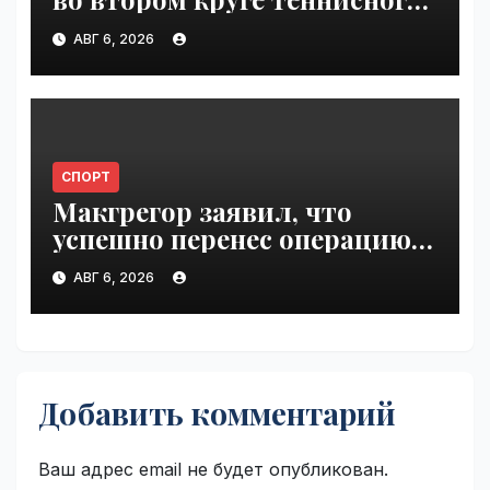
"Мастерса" в Монреале |
АВГ 6, 2026
VseTime.ru
СПОРТ
Макгрегор заявил, что
успешно перенес операцию
на ноге | VseTime.ru
АВГ 6, 2026
Добавить комментарий
Ваш адрес email не будет опубликован.