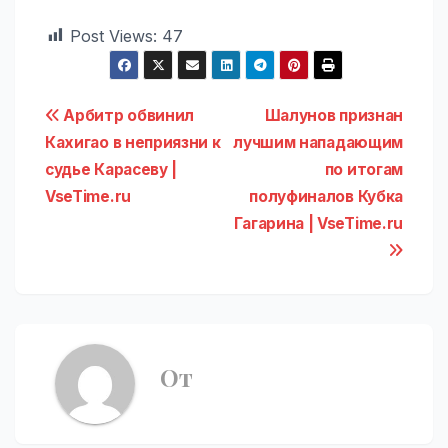
Post Views:
47
Навигация
Арбитр обвинил
Шалунов признан
Кахигао в неприязни к
лучшим нападающим
по
судье Карасеву |
по итогам
записям
VseTime.ru
полуфиналов Кубка
Гагарина | VseTime.ru
От