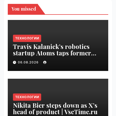
You missed
ТЕХНОЛОГИИ
Travis Kalanick’s robotics
startup Atoms taps former
Uber finance chief as CFO |
06.08.2026
VseTime.ru
ТЕХНОЛОГИИ
Nikita Bier steps down as X’s
head of product | VseTime.ru