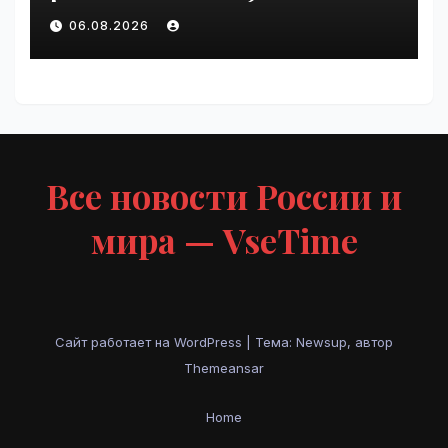
Крупнейшие ИТ-компании
06.08.2026
России» | VseTime.ru
Все новости России и
мира — VseTime
Сайт работает на WordPress
|
Тема: Newsup, автор
Themeansar
Home