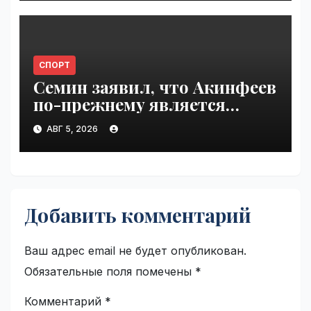
СПОРТ
Семин заявил, что Акинфеев
по-прежнему является
основным вратарем в ЦСКА |
АВГ 5, 2026
VseTime.ru
Добавить комментарий
Ваш адрес email не будет опубликован.
Обязательные поля помечены
*
Комментарий
*