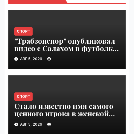
СПОРТ
"Трабзонспор" опубликовал
видео с Салахом в футболке
турецкого клуба | VseTime.ru
АВГ 5, 2026
СПОРТ
Стало известно имя самого
ценного игрока в женской
гандбольной Суперлиге |
АВГ 5, 2026
VseTime.ru