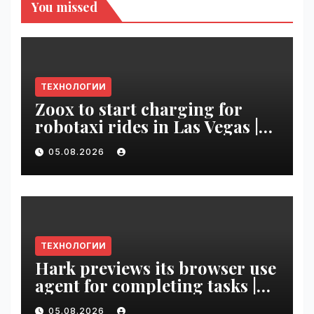
You missed
ТЕХНОЛОГИИ
Zoox to start charging for
robotaxi rides in Las Vegas |
VseTime.ru
05.08.2026
ТЕХНОЛОГИИ
Hark previews its browser use
agent for completing tasks |
VseTime.ru
05.08.2026