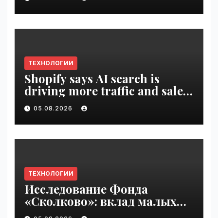
ТЕХНОЛОГИИ
Shopify says AI search is
driving more traffic and sales,
not replacing Google |
05.08.2026
VseTime.ru
ТЕХНОЛОГИИ
Исследование Фонда
«Сколково»: вклад малых
технологических компаний