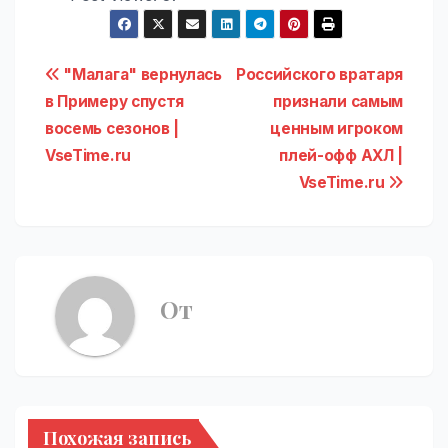
Навигация
"Малага" вернулась
Российского вратаря
в Примеру спустя
признали самым
по
восемь сезонов |
ценным игроком
записям
VseTime.ru
плей-офф АХЛ |
VseTime.ru
От
Похожая запись