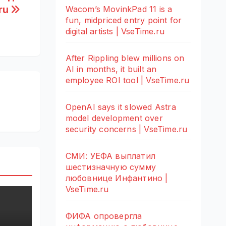
.ru
Wacom’s MovinkPad 11 is a
fun, midpriced entry point for
digital artists | VseTime.ru
After Rippling blew millions on
AI in months, it built an
employee ROI tool | VseTime.ru
OpenAI says it slowed Astra
model development over
security concerns | VseTime.ru
СМИ: УЕФА выплатил
шестизначную сумму
любовнице Инфантино |
VseTime.ru
ФИФА опровергла