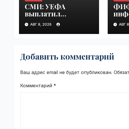
СМИ: УЕФА
ФИФ
выплатил
инф
шестизначную
люб
АВГ 8, 2026
АВГ 8
сумму любовнице
Инф
Инфантино |
VseT
VseTime.ru
Добавить комментарий
Ваш адрес email не будет опубликован.
Обяза
Комментарий
*