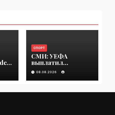
СПОРТ
СМИ: УЕФА
del
выплатил
er
шестизначную
08.08.2026
s |
сумму любовнице
Инфантино |
VseTime.ru