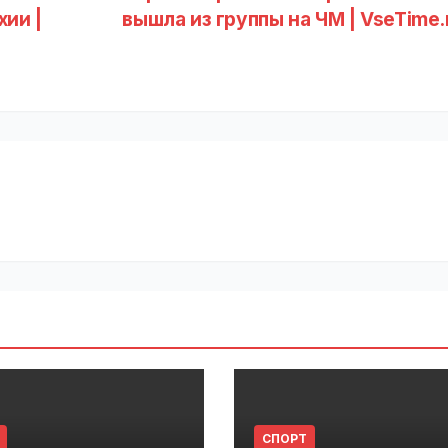
хии |
вышла из группы на ЧМ | VseTime
СПОРТ