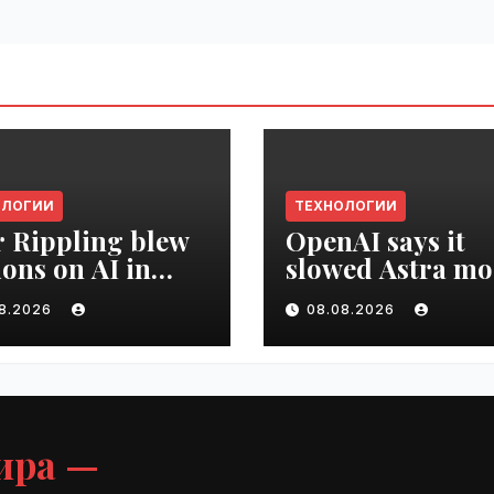
ОЛОГИИ
ТЕХНОЛОГИИ
r Rippling blew
OpenAI says it
ions on AI in
slowed Astra mo
hs, it built an
development ov
08.2026
08.08.2026
oyee ROI tool |
security concern
ime.ru
VseTime.ru
ира —