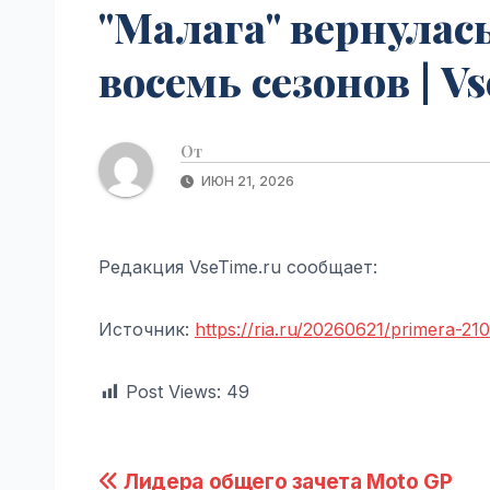
"Малага" вернулас
восемь сезонов | V
От
ИЮН 21, 2026
Редакция VseTime.ru сообщает:
Источник:
https://ria.ru/20260621/primera-21
Post Views:
49
Навигация
Лидера общего зачета Moto GP