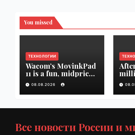
You missed
ТЕХНОЛОГИИ
ТЕХН
Wacom’s MovinkPad
Afte
11 is a fun, midpriced
mill
entry point for
mont
08.08.2026
08.
digital artists |
empl
VseTime.ru
VseT
Все новости России и м