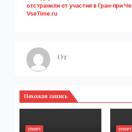
отстранили от участия в Гран-при Че
по
VseTime.ru
записям
От
Похожая запись
СПОРТ
СПОРТ