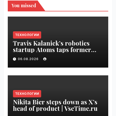
You missed
ТЕХНОЛОГИИ
Travis Kalanick’s robotics
startup Atoms taps former
Uber finance chief as CFO |
06.08.2026
VseTime.ru
ТЕХНОЛОГИИ
Nikita Bier steps down as X’s
head of product | VseTime.ru