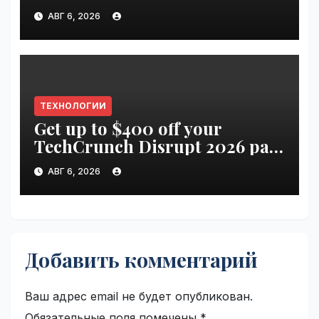
АВГ 6, 2026
ТЕХНОЛОГИИ
Get up to $400 off your
TechCrunch Disrupt 2026 pass
until Friday | VseTime.ru
АВГ 6, 2026
Добавить комментарий
Ваш адрес email не будет опубликован.
Обязательные поля помечены
*