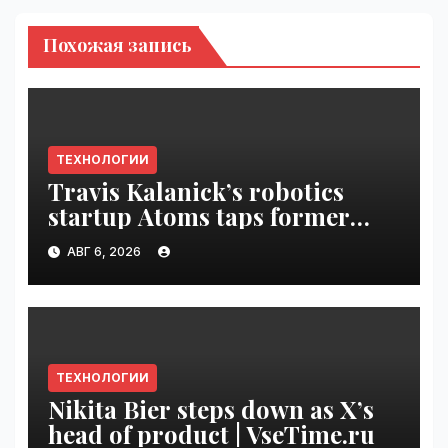
Похожая запись
ТЕХНОЛОГИИ
Travis Kalanick’s robotics
startup Atoms taps former
Uber finance chief as CFO |
АВГ 6, 2026
VseTime.ru
ТЕХНОЛОГИИ
Nikita Bier steps down as X’s
head of product | VseTime.ru