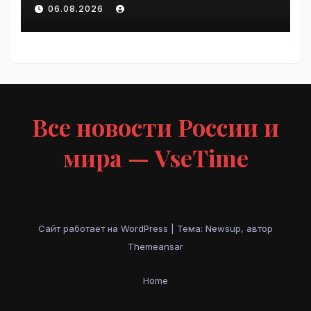
Крупнейшие ИТ-компании
06.08.2026
России» | VseTime.ru
Все новости России и
мира — VseTime
Сайт работает на WordPress
|
Тема: Newsup, автор
Themeansar
Home