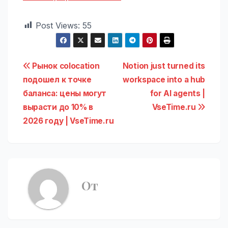
Post Views:
55
Навигация
Рынок colocation
Notion just turned its
подошел к точке
workspace into a hub
по
баланса: цены могут
for AI agents |
записям
вырасти до 10% в
VseTime.ru
2026 году | VseTime.ru
От