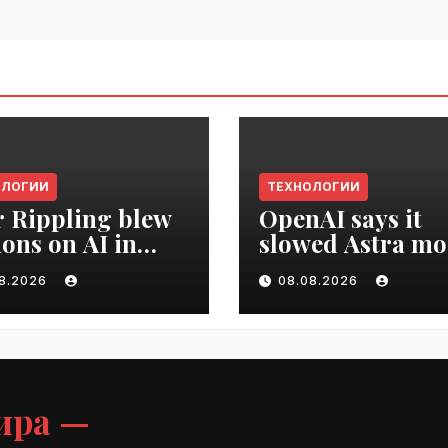
ОЛОГИИ
ТЕХНОЛОГИИ
r Rippling blew
OpenAI says it
ions on AI in
slowed Astra mo
hs, it built an
development ov
08.2026
08.08.2026
oyee ROI tool |
security concern
ime.ru
VseTime.ru
ира —