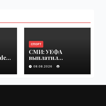
СПОРТ
СМИ: УЕФА
del
выплатил
er
шестизначную
08.08.2026
s |
сумму любовнице
Инфантино |
VseTime.ru