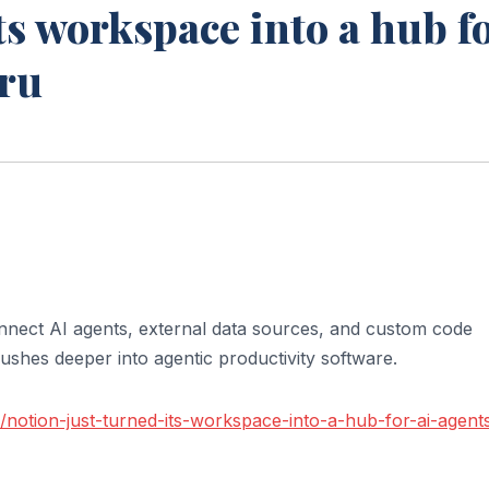
ts workspace into a hub f
.ru
nnect AI agents, external data sources, and custom code
ushes deeper into agentic productivity software.
notion-just-turned-its-workspace-into-a-hub-for-ai-agent