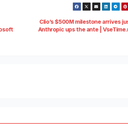
Clio’s $500M milestone arrives ju
osoft
Anthropic ups the ante | VseTime