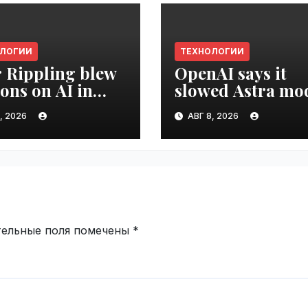
ОЛОГИИ
ТЕХНОЛОГИИ
r Rippling blew
OpenAI says it
ions on AI in
slowed Astra mo
hs, it built an
development ove
, 2026
АВГ 8, 2026
oyee ROI tool |
security concerns
ime.ru
VseTime.ru
тельные поля помечены
*