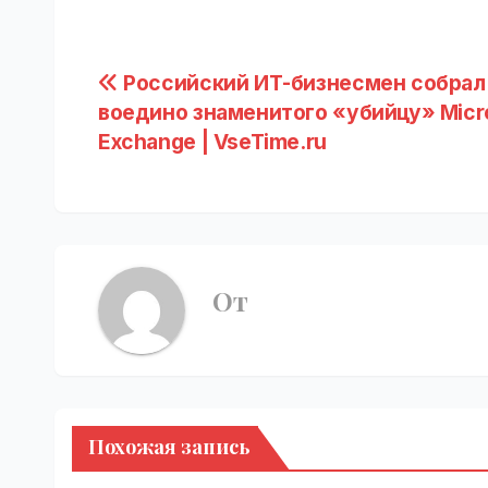
Навигация
Российский ИТ-бизнесмен собрал
воедино знаменитого «убийцу» Micr
по
Exchange | VseTime.ru
записям
От
Похожая запись