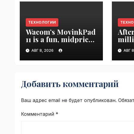
ТЕХНОЛОГИИ
ТЕХН
Wacom’s MovinkPad
Afte
11 is a fun, midpriced
mill
entry point for
mont
АВГ 8, 2026
АВГ 8
digital artists |
empl
VseTime.ru
VseT
Добавить комментарий
Ваш адрес email не будет опубликован.
Обяза
Комментарий
*