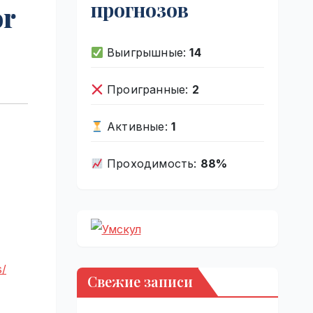
прогнозов
or
Выигрышные:
14
Проигранные:
2
Активные:
1
Проходимость:
88%
s/
Свежие записи