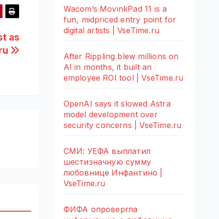
Wacom’s MovinkPad 11 is a
fun, midpriced entry point for
digital artists | VseTime.ru
st as
.ru
After Rippling blew millions on
AI in months, it built an
employee ROI tool | VseTime.ru
OpenAI says it slowed Astra
model development over
security concerns | VseTime.ru
СМИ: УЕФА выплатил
шестизначную сумму
любовнице Инфантино |
VseTime.ru
ФИФА опровергла