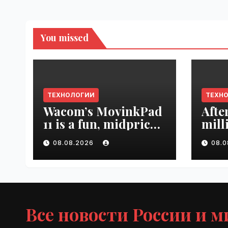
You missed
ТЕХНОЛОГИИ
ТЕХН
Wacom’s MovinkPad
Afte
11 is a fun, midpriced
mill
entry point for
mont
08.08.2026
08.
digital artists |
empl
VseTime.ru
VseT
Все новости России и м