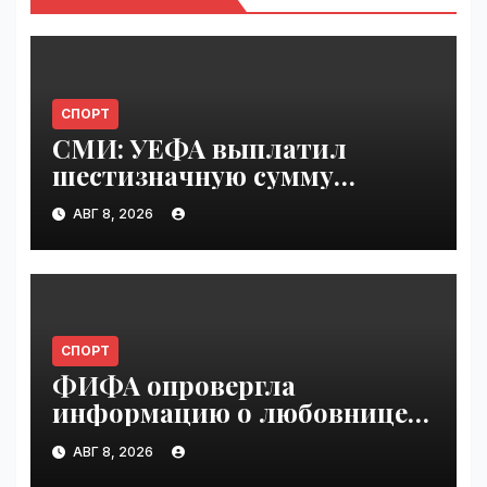
СПОРТ
СМИ: УЕФА выплатил
шестизначную сумму
любовнице Инфантино |
АВГ 8, 2026
VseTime.ru
СПОРТ
ФИФА опровергла
информацию о любовнице
Инфантино | VseTime.ru
АВГ 8, 2026