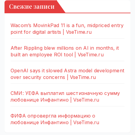
Свежие записи
Wacom’s MovinkPad 11 is a fun, midpriced entry
point for digital artists | VseTime.ru
After Rippling blew millions on AI in months, it
built an employee ROI tool | VseTime.ru
OpenAI says it slowed Astra model development
over security concerns | VseTime.ru
СМИ: УЕФА выплатил шестизначную сумму
любовнице Инфантино | VseTime.ru
ФИФА опровергла информацию о
любовнице Инфантино | VseTime.ru