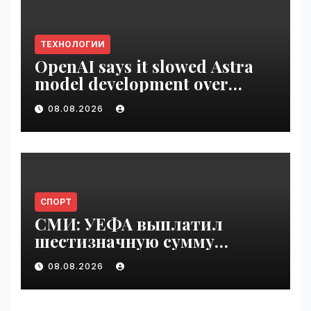
ТЕХНОЛОГИИ
OpenAI says it slowed Astra
model development over
security concerns | VseTime.ru
08.08.2026
СПОРТ
СМИ: УЕФА выплатил
шестизначную сумму
любовнице Инфантино |
08.08.2026
VseTime.ru