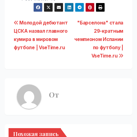
Навигация
Молодой дебютант
"Барселона" стала
ЦСКА назвал главного
29-кратным
по
кумира в мировом
чемпионом Испании
записям
футболе | VseTime.ru
по футболу |
VseTime.ru
От
Похожая запись