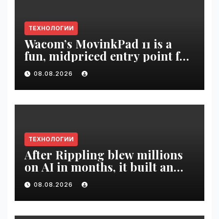
ТЕХНОЛОГИИ
Wacom’s MovinkPad 11 is a
fun, midpriced entry point for
digital artists | VseTime.ru
08.08.2026
ТЕХНОЛОГИИ
After Rippling blew millions
on AI in months, it built an
employee ROI tool |
08.08.2026
VseTime.ru