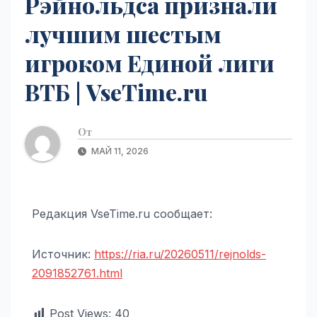
Рэйнольдса признали
лучшим шестым
игроком Единой лиги
ВТБ | VseTime.ru
От
МАЙ 11, 2026
Редакция VseTime.ru сообщает:
Источник:
https://ria.ru/20260511/rejnolds-
2091852761.html
Post Views:
40