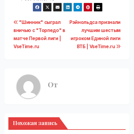
Навигация
"Шинник" сыграл
Рэйнольдса признали
вничью с "Торпедо" в
лучшим шестым
по
матче Первой лиги |
игроком Единой лиги
записям
VseTime.ru
ВТБ | VseTime.ru
От
Похожая запись