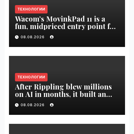
ТЕХНОЛОГИИ
Wacom’s MovinkPad 11 is a
fun, midpriced entry point for
digital artists | VseTime.ru
08.08.2026
ТЕХНОЛОГИИ
After Rippling blew millions
on AI in months, it built an
employee ROI tool |
08.08.2026
VseTime.ru