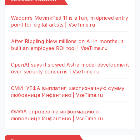
Wacom’s MovinkPad 11 is a fun, midpriced entry
point for digital artists | VseTime.ru
After Rippling blew millions on AI in months, it
built an employee ROI tool | VseTime.ru
OpenAI says it slowed Astra model development
over security concerns | VseTime.ru
СМИ: УЕФА выплатил шестизначную сумму
любовнице Инфантино | VseTime.ru
ФИФА опровергла информацию о
любовнице Инфантино | VseTime.ru