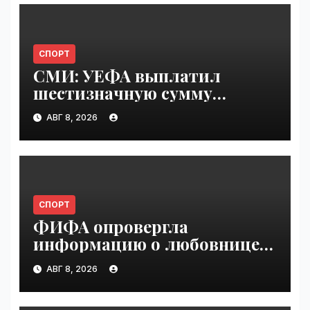
СПОРТ
СМИ: УЕФА выплатил
шестизначную сумму
любовнице Инфантино |
АВГ 8, 2026
VseTime.ru
СПОРТ
ФИФА опровергла
информацию о любовнице
Инфантино | VseTime.ru
АВГ 8, 2026