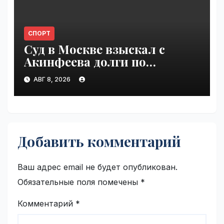
СПОРТ
Суд в Москве взыскал с
Акинфеева долги по
коммунальным платежам |
АВГ 8, 2026
VseTime.ru
Добавить комментарий
Ваш адрес email не будет опубликован.
Обязательные поля помечены
*
Комментарий
*