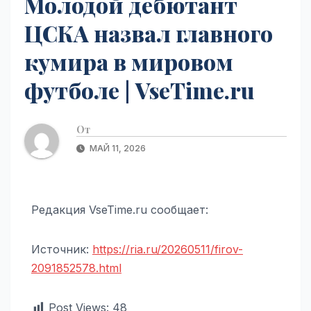
Молодой дебютант
ЦСКА назвал главного
кумира в мировом
футболе | VseTime.ru
От
МАЙ 11, 2026
Редакция VseTime.ru сообщает:
Источник:
https://ria.ru/20260511/firov-
2091852578.html
Post Views:
48