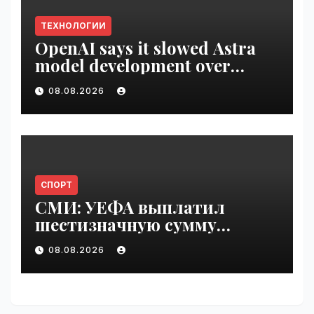
ТЕХНОЛОГИИ
OpenAI says it slowed Astra
model development over
security concerns | VseTime.ru
08.08.2026
СПОРТ
СМИ: УЕФА выплатил
шестизначную сумму
любовнице Инфантино |
08.08.2026
VseTime.ru