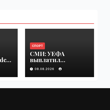
СПОРТ
СМИ: УЕФА
del
выплатил
er
шестизначную
08.08.2026
s |
сумму любовнице
Инфантино |
VseTime.ru