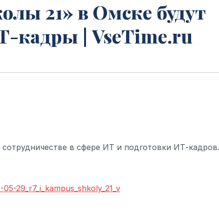
олы 21» в Омске будут
Т-кадры | VseTime.ru
о сотрудничестве в сфере ИТ и подготовки ИТ-кадров
6-05-29_r7_i_kampus_shkoly_21_v