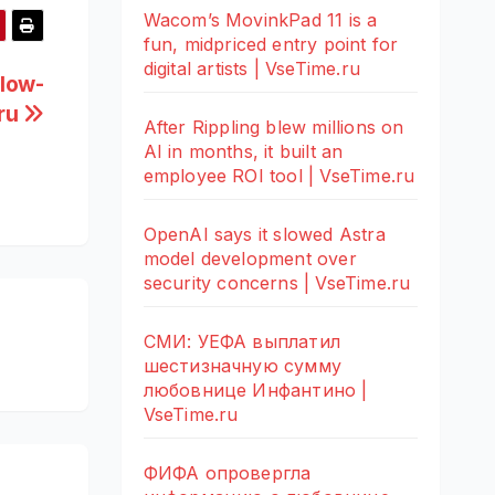
Wacom’s MovinkPad 11 is a
fun, midpriced entry point for
digital artists | VseTime.ru
 low-
.ru
After Rippling blew millions on
AI in months, it built an
employee ROI tool | VseTime.ru
OpenAI says it slowed Astra
model development over
security concerns | VseTime.ru
СМИ: УЕФА выплатил
шестизначную сумму
любовнице Инфантино |
VseTime.ru
ФИФА опровергла