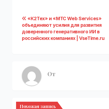
Навигация
«К2Тех» и «МТС Web Services»
объединяют усилия для развития
по
доверенного генеративного ИИ в
записям
российских компаниях | VseTime.ru
От
Похожая запись