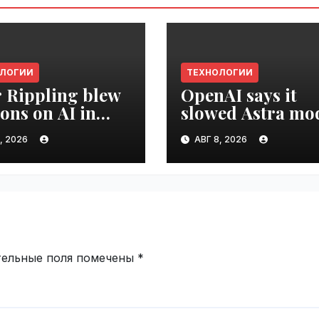
ОЛОГИИ
ТЕХНОЛОГИИ
r Rippling blew
OpenAI says it
ions on AI in
slowed Astra mo
hs, it built an
development ove
, 2026
АВГ 8, 2026
oyee ROI tool |
security concerns
ime.ru
VseTime.ru
тельные поля помечены
*