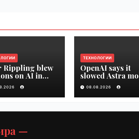
ОЛОГИИ
ТЕХНОЛОГИИ
r Rippling blew
OpenAI says it
ions on AI in
slowed Astra mo
hs, it built an
development ov
08.2026
08.08.2026
oyee ROI tool |
security concern
ime.ru
VseTime.ru
ира —