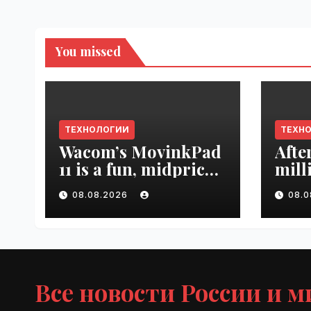
You missed
ТЕХНОЛОГИИ
ТЕХН
Wacom’s MovinkPad
Afte
11 is a fun, midpriced
mill
entry point for
mont
08.08.2026
08.
digital artists |
empl
VseTime.ru
VseT
Все новости России и м