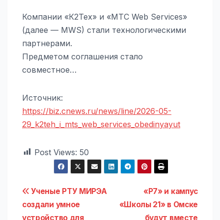
Компании «К2Тех» и «МТС Web Services»
(далее — MWS) стали технологическими
партнерами.
Предметом соглашения стало
совместное…
Источник:
https://biz.cnews.ru/news/line/2026-05-
29_k2teh_i_mts_web_services_obedinyayut
Post Views:
50
Навигация
Ученые РТУ МИРЭА
«Р7» и кампус
создали умное
«Школы 21» в Омске
по
устройство для
будут вместе