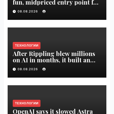
fun, midpriced entry point for
digital artists | VseTime.ru
08.08.2026
ТЕХНОЛОГИИ
After Rippling blew millions
on AI in months, it built an
employee ROI tool |
08.08.2026
VseTime.ru
ТЕХНОЛОГИИ
OpenAI says it slowed Astra