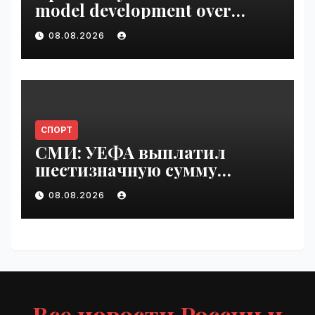
model development over
security concerns | VseTime.ru
08.08.2026
СПОРТ
СМИ: УЕФА выплатил
шестизначную сумму
любовнице Инфантино |
08.08.2026
VseTime.ru
Все новости России и