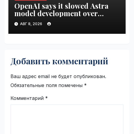
OpenAI says it slowed Astra
model development over
security concerns | VseTime.ru
АВГ 8, 2026
Добавить комментарий
Ваш адрес email не будет опубликован.
Обязательные поля помечены
*
Комментарий
*