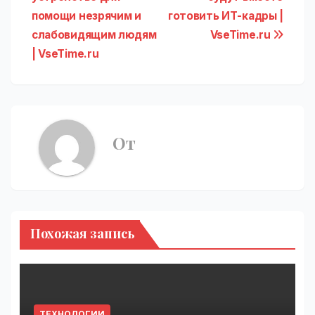
записям
помощи незрячим и
готовить ИТ-кадры |
слабовидящим людям
VseTime.ru
| VseTime.ru
От
Похожая запись
ТЕХНОЛОГИИ