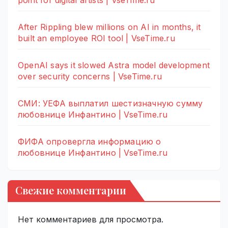
point for digital artists | VseTime.ru
After Rippling blew millions on AI in months, it
built an employee ROI tool | VseTime.ru
OpenAI says it slowed Astra model development
over security concerns | VseTime.ru
СМИ: УЕФА выплатил шестизначную сумму
любовнице Инфантино | VseTime.ru
ФИФА опровергла информацию о
любовнице Инфантино | VseTime.ru
Свежие комментарии
Нет комментариев для просмотра.