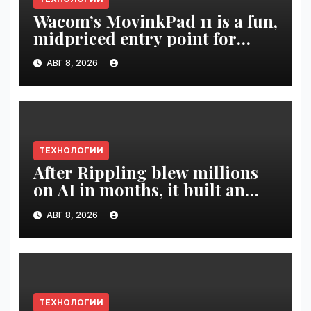
Wacom’s MovinkPad 11 is a fun,
midpriced entry point for
digital artists | VseTime.ru
АВГ 8, 2026
ТЕХНОЛОГИИ
After Rippling blew millions
on AI in months, it built an
employee ROI tool |
АВГ 8, 2026
VseTime.ru
ТЕХНОЛОГИИ