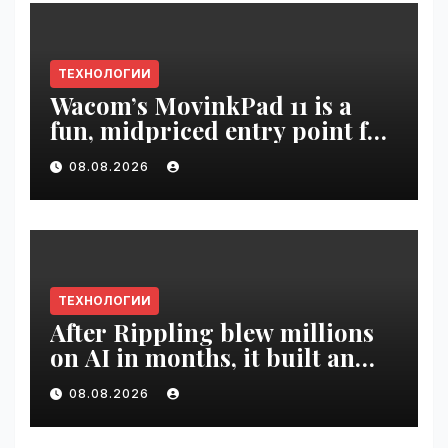
ТЕХНОЛОГИИ
Wacom’s MovinkPad 11 is a
fun, midpriced entry point for
digital artists | VseTime.ru
08.08.2026
ТЕХНОЛОГИИ
After Rippling blew millions
on AI in months, it built an
employee ROI tool |
08.08.2026
VseTime.ru