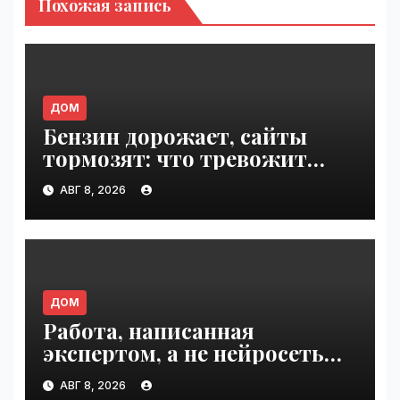
Похожая запись
ДОМ
Бензин дорожает, сайты
тормозят: что тревожит
россиян больше? |
АВГ 8, 2026
VseTime.ru
ДОМ
Работа, написанная
экспертом, а не нейросетью |
VseTime.ru
АВГ 8, 2026