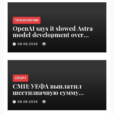
ТЕХНОЛОГИИ
OpenAI says it slowed Astra
model development over
security concerns | VseTime.ru
08.08.2026
СПОРТ
СМИ: УЕФА выплатил
шестизначную сумму
любовнице Инфантино |
08.08.2026
VseTime.ru