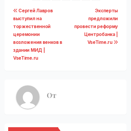
Навигация
Сергей Лавров
Эксперты
выступил на
предложили
по
торжественной
провести реформу
записям
церемонии
Центробанка |
возложения венков в
VseTime.ru
здании МИД |
VseTime.ru
От