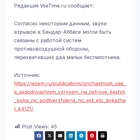
Редакция VseTime.ru сообщает:
Согласно некоторым данным, звуки
взрывов в Бандар-Аббасе могли быть
связаны с работой систем
противовоздушной обороны,
перехвативших два малых беспилотника.
Источник:
https://wsem.ru/publications/prichastnost_oae_
k_segodnyashnim_vzryvam_na_ostrove_keshm
_poka_ne_podtverzhdena_no_esli_eto_dokazhe
t_44121/
Post Views:
45