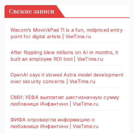
Свежие записи
Wacom’s MovinkPad 11 is a fun, midpriced entry
point for digital artists | VseTime.ru
After Rippling blew millions on AI in months, it
built an employee ROI tool | VseTime.ru
OpenAI says it slowed Astra model development
over security concerns | VseTime.ru
СМИ: УЕФА выплатил шестизначную сумму
любовнице Инфантино | VseTime.ru
ФИФА опровергла информацию о
любовнице Инфантино | VseTime.ru