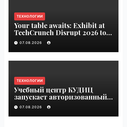
ТЕХНОЛОГИИ
Your table awaits: Exhibit at
TechCrunch Disrupt 2026 to
be seen by thousands |
07.08.2026
VseTime.ru
ТЕХНОЛОГИИ
Учебный центр КУДИЦ
запускает авторизованный
курс по
07.08.2026
администрированию Mind
Migrate#guest | VseTime.ru