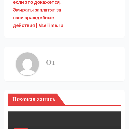
если это докажется,
Эмираты заплатят за
свои враждебные
действия | VseTime.ru
От
Похожая запись