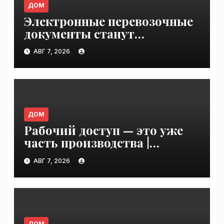
ДОМ
Электронные перевозочные
документы станут
обязательными с сентября
АВГ 7, 2026
2026 года: готов ли рынок к
переходу | VseTime.ru
ДОМ
Рабочий доступ — это уже
часть производства |
VseTime.ru
АВГ 7, 2026
ДОМ