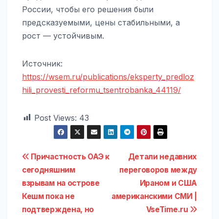
России, чтобы его решения были
предсказуемыми, цены стабильными, а
рост — устойчивым.
Источник:
https://wsem.ru/publications/eksperty_predloz
hili_provesti_reformu_tsentrobanka_44119/
Post Views:
43
Навигация
Причастность ОАЭ к
Детали недавних
сегодняшним
переговоров между
по
взрывам на острове
Ираном и США
записям
Кешм пока не
американскими СМИ |
подтверждена, но
VseTime.ru