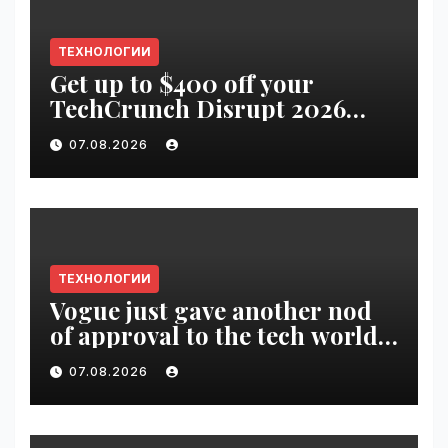
ТЕХНОЛОГИИ
Get up to $400 off your
TechCrunch Disrupt 2026
pass until tomorrow |
07.08.2026
VseTime.ru
ТЕХНОЛОГИИ
Vogue just gave another nod
of approval to the tech world |
VseTime.ru
07.08.2026