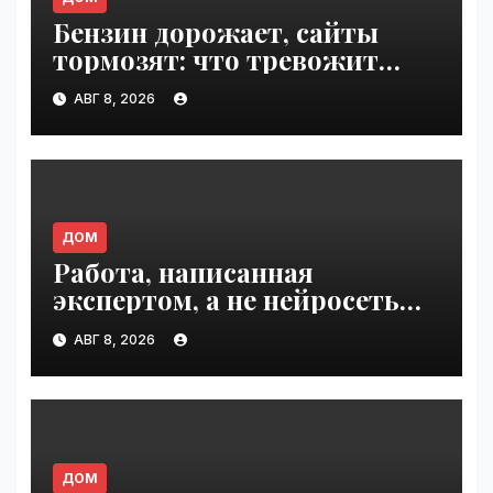
Бензин дорожает, сайты
тормозят: что тревожит
россиян больше? |
АВГ 8, 2026
VseTime.ru
ДОМ
Работа, написанная
экспертом, а не нейросетью |
VseTime.ru
АВГ 8, 2026
ДОМ