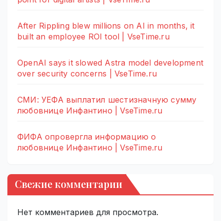
After Rippling blew millions on AI in months, it
built an employee ROI tool | VseTime.ru
OpenAI says it slowed Astra model development
over security concerns | VseTime.ru
СМИ: УЕФА выплатил шестизначную сумму
любовнице Инфантино | VseTime.ru
ФИФА опровергла информацию о
любовнице Инфантино | VseTime.ru
Свежие комментарии
Нет комментариев для просмотра.