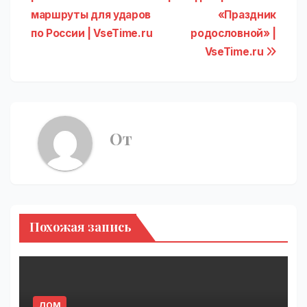
записям
маршруты для ударов
«Праздник
по России | VseTime.ru
родословной» |
VseTime.ru
От
Похожая запись
ДОМ