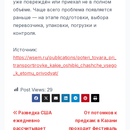
уже повреждён или приехал не в полном
объёме. Чаще всего проблема появляется
раньше — на этапе подготовки, выбора
перевозчика, упаковки, погрузки и
контроля.
Источник:
https://wsem.ru/publications/poteri_tovara_pri_
transportirovke_kakie_oshibki_chashche_vsego
_k_etomu_privodyat/
Post Views:
29
Навигация
Разведка США
От потомков к
ежедневно
предкам: в Казани
по
рассчитывает
проходит фестиваль