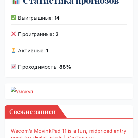
Статистика прогнозов
Выигрышные:
14
Проигранные:
2
Активные:
1
Проходимость:
88%
Свежие записи
Wacom’s MovinkPad 11 is a fun, midpriced entry
point for digital artists | VseTime.ru