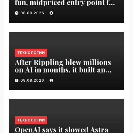
fun, midpriced entry point for
digital artists | VseTime.ru
08.08.2026
ТЕХНОЛОГИИ
After Rippling blew millions
on AI in months, it built an
employee ROI tool |
08.08.2026
VseTime.ru
ТЕХНОЛОГИИ
OpenAI says it slowed Astra