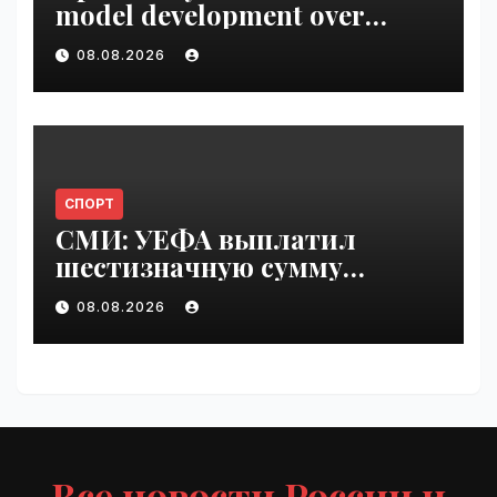
model development over
security concerns | VseTime.ru
08.08.2026
СПОРТ
СМИ: УЕФА выплатил
шестизначную сумму
любовнице Инфантино |
08.08.2026
VseTime.ru
Все новости России и