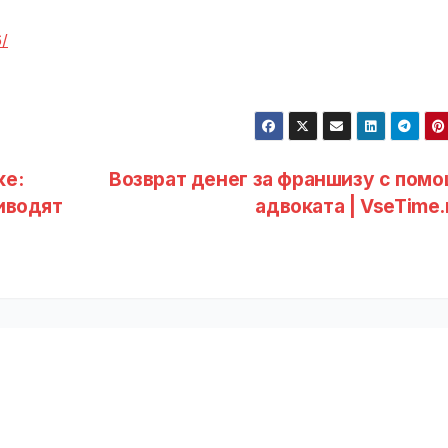
6/
ке:
Возврат денег за франшизу с пом
иводят
адвоката | VseTime