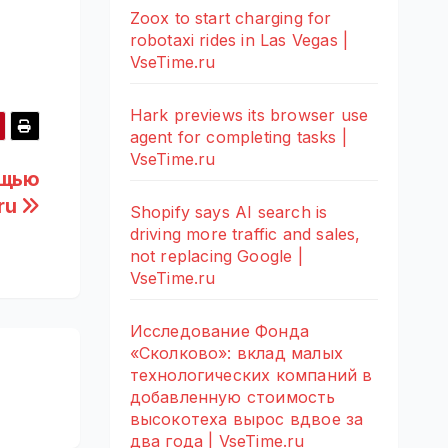
Zoox to start charging for
robotaxi rides in Las Vegas |
VseTime.ru
Hark previews its browser use
agent for completing tasks |
VseTime.ru
ощью
.ru
Shopify says AI search is
driving more traffic and sales,
not replacing Google |
VseTime.ru
Исследование Фонда
«Сколково»: вклад малых
технологических компаний в
добавленную стоимость
высокотеха вырос вдвое за
два года | VseTime.ru