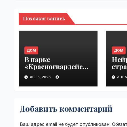
Похожая запись
ДОМ
ДОМ
В парке
Ней
«Красногвардейски
стра
е пруды» можно
поря
АВГ 5, 2026
АВГ 5
будет найти
VseT
настоящего друга |
VseTime.ru
Добавить комментарий
Ваш адрес email не будет опубликован.
Обяза