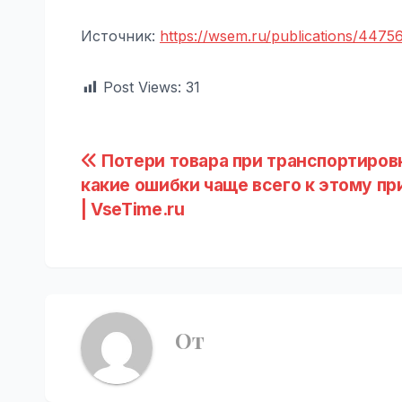
Источник:
https://wsem.ru/publications/4475
Post Views:
31
Навигация
Потери товара при транспортиров
какие ошибки чаще всего к этому пр
по
| VseTime.ru
записям
От