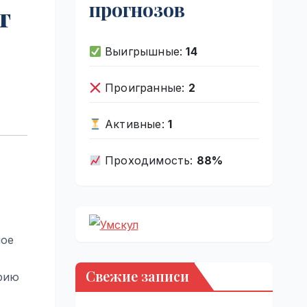
прогнозов
т
Выигрышные:
14
Проигранные:
2
Активные:
1
Проходимость:
88%
ное
Свежие записи
орию