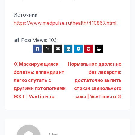
Источник:
https://www.medpulse.ru/health/410867.html
Post Views:
103
Навигация
Маскирующаяся
Нормальное давление
болезнь: аппендицит
без лекарств:
по
легко спутать с
достаточно выпить
записям
другими патологиями
стакан свекольного
ЖКТ | VseTime.ru
сока | VseTime.ru
От