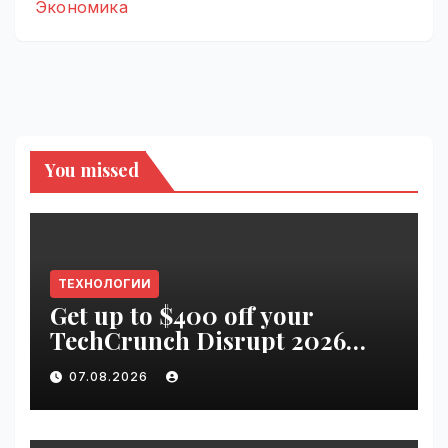
Экономика
You missed
ТЕХНОЛОГИИ
Get up to $400 off your
TechCrunch Disrupt 2026
pass until tomorrow |
07.08.2026
VseTime.ru