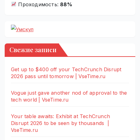
Проходимость:
88%
Свежие записи
Get up to $400 off your TechCrunch Disrupt
2026 pass until tomorrow | VseTime.ru
Vogue just gave another nod of approval to the
tech world | VseTime.ru
Your table awaits: Exhibit at TechCrunch
Disrupt 2026 to be seen by thousands |
VseTime.ru