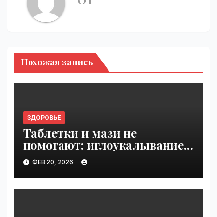
Похожая запись
ЗДОРОВЬЕ
Таблетки и мази не
помогают: иглоукалывание
снимает боль в шее и
ФЕВ 20, 2026
пояснице | VseTime.ru