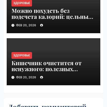
ЗДОРОВЬЕ
Можно похудеть без
подсчета калорий: цельные
продукты вместо
ФЕВ 20, 2026
ультрапереработанных |
VseTime.ru
ЗДОРОВЬЕ
Кишечник очистится от
ненужного: полезных
бактерий становится
ФЕВ 20, 2026
больше за счет хурмы |
VseTime.ru
Добавить комментарий