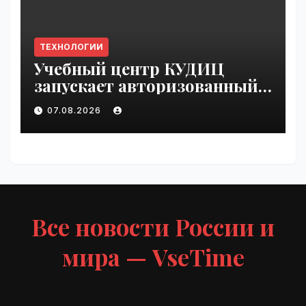
ТЕХНОЛОГИИ
Учебный центр КУДИЦ
запускает авторизованный
курс по
07.08.2026
администрированию Mind
Migrate#guest | VseTime.ru
Все новости России и
мира — VseTime