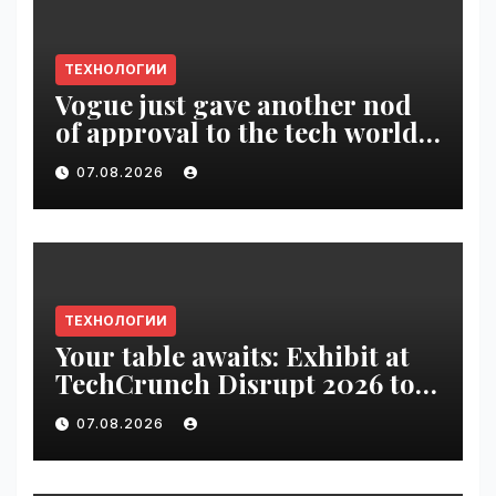
ТЕХНОЛОГИИ
Vogue just gave another nod
of approval to the tech world |
VseTime.ru
07.08.2026
ТЕХНОЛОГИИ
Your table awaits: Exhibit at
TechCrunch Disrupt 2026 to
be seen by thousands |
07.08.2026
VseTime.ru