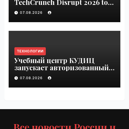
TechCrunch Disrupt 2026 to
be seen by thousands |
07.08.2026
VseTime.ru
ТЕХНОЛОГИИ
Учебный центр КУДИЦ
запускает авторизованный
курс по
07.08.2026
администрированию Mind
Migrate#guest | VseTime.ru
Все новости России и