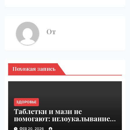
От
Похожая запись
ЗДОРОВЬЕ
Таблетки и мази не
помогают: иглоукалывание
снимает боль в шее и
ФЕВ 20, 2026