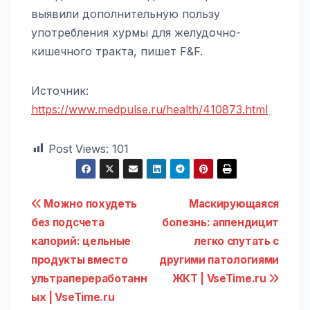
выявили дополнительную пользу
употребления хурмы для желудочно-
кишечного тракта, пишет F&F.
Источник:
https://www.medpulse.ru/health/410873.html
Post Views:
101
Навигация
Можно похудеть
Маскирующаяся
без подсчета
болезнь: аппендицит
по
калорий: цельные
легко спутать с
записям
продукты вместо
другими патологиями
ультрапереработанн
ЖКТ | VseTime.ru
ых | VseTime.ru