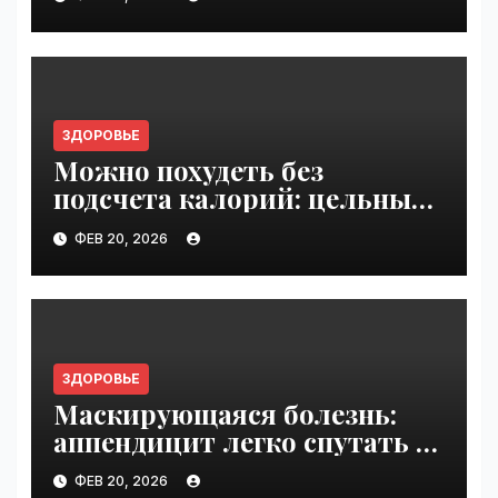
пояснице | VseTime.ru
ЗДОРОВЬЕ
Можно похудеть без
подсчета калорий: цельные
продукты вместо
ФЕВ 20, 2026
ультрапереработанных |
VseTime.ru
ЗДОРОВЬЕ
Маскирующаяся болезнь:
аппендицит легко спутать с
другими патологиями ЖКТ |
ФЕВ 20, 2026
VseTime.ru