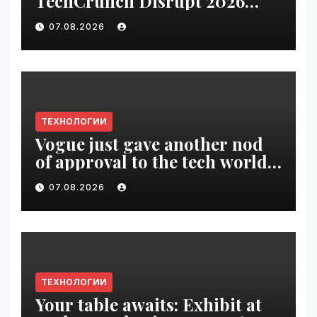
TechCrunch Disrupt 2026
pass until tomorrow |
07.08.2026
VseTime.ru
ТЕХНОЛОГИИ
Vogue just gave another nod
of approval to the tech world |
VseTime.ru
07.08.2026
ТЕХНОЛОГИИ
Your table awaits: Exhibit at