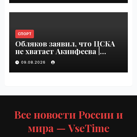
СПОРТ
Обляков заявил, что ЦСКА
не хватает Акинфеева |
VseTime.ru
09.08.2026
Все новости России и
мира — VseTime