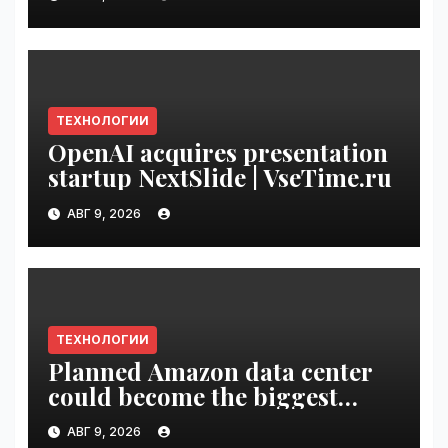
VseTime.ru
ТЕХНОЛОГИИ
OpenAI acquires presentation
startup NextSlide | VseTime.ru
АВГ 9, 2026
ТЕХНОЛОГИИ
Planned Amazon data center
could become the biggest
climate polluter in the U.S. |
АВГ 9, 2026
VseTime.ru