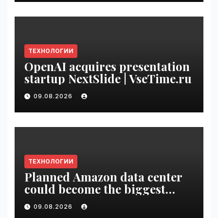
ТЕХНОЛОГИИ
OpenAI acquires presentation
startup NextSlide | VseTime.ru
09.08.2026
ТЕХНОЛОГИИ
Planned Amazon data center
could become the biggest
climate polluter in the U.S. |
09.08.2026
VseTime.ru