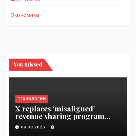
Экономика
You missed
ТЕХНОЛОГИИ
X replaces ‘misaligned’
revenue sharing program
with Original Content
09.08.2026
Rewards | VseTime.ru