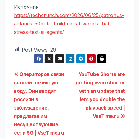
Источник:
https://techcrunch.com/2026/06/25/patronus-
ai-lands-50m-to-build-digital-worlds-that-
stress-test-ai-agents/
Post Views:
29
Навигация
Операторов связи
YouTube Shorts are
вывели на чистую
getting even shorter
по
воду. Они вводят
with an update that
записям
россиян в
lets you double the
заблуждение,
playback speed |
предлагая им
VseTime.ru
несуществующие
сети 5G | VseTime.ru