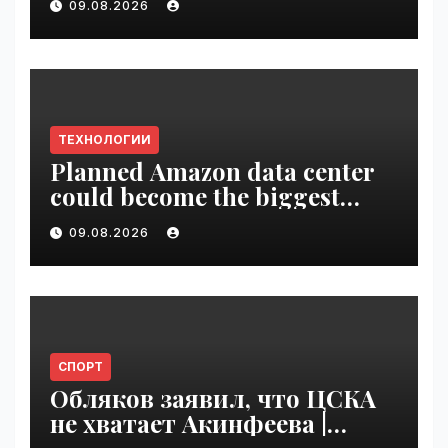
09.08.2026
ТЕХНОЛОГИИ
Planned Amazon data center
could become the biggest
climate polluter in the U.S. |
09.08.2026
VseTime.ru
СПОРТ
Обляков заявил, что ЦСКА
не хватает Акинфеева |