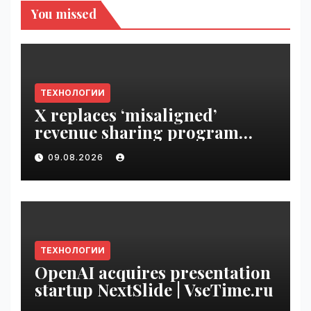
You missed
ТЕХНОЛОГИИ
X replaces ‘misaligned’
revenue sharing program
with Original Content
09.08.2026
Rewards | VseTime.ru
ТЕХНОЛОГИИ
OpenAI acquires presentation
startup NextSlide | VseTime.ru