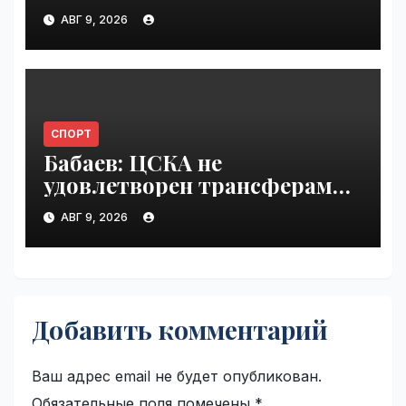
VseTime.ru
АВГ 9, 2026
СПОРТ
Бабаев: ЦСКА не
удовлетворен трансферами |
VseTime.ru
АВГ 9, 2026
Добавить комментарий
Ваш адрес email не будет опубликован.
Обязательные поля помечены
*