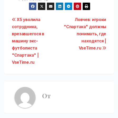
Навигация
X5 уволила
Ловчев: игроки
сотрудника,
"Спартака" должны
по
врезавшегося в
понимать, где
записям
машину экс-
находятся |
футболиста
VseTime.ru
"Спартака" |
VseTime.ru
От