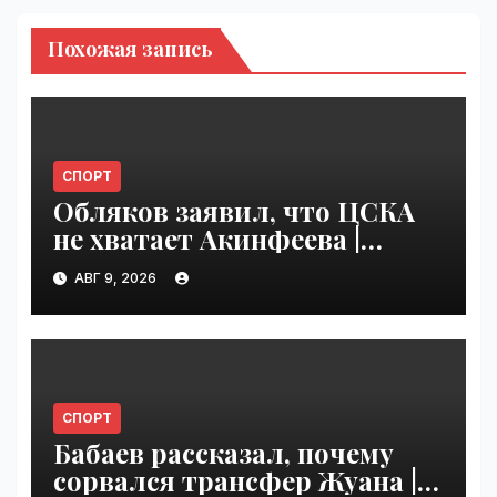
Похожая запись
СПОРТ
Обляков заявил, что ЦСКА
не хватает Акинфеева |
VseTime.ru
АВГ 9, 2026
СПОРТ
Бабаев рассказал, почему
сорвался трансфер Жуана |