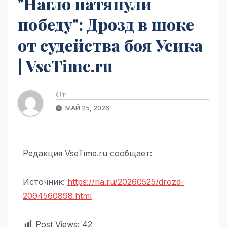
"Нагло натянули
победу": Дрозд в шоке
от судейства боя Усика
| VseTime.ru
От
МАЙ 25, 2026
Редакция VseTime.ru сообщает:
Источник:
https://ria.ru/20260525/drozd-
2094560898.html
Post Views:
42