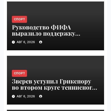
СПОРТ
Руководство ФИФА
выразило поддержку
Инфантино после его
АВГ 6, 2026
извинения | VseTime.ru
СПОРТ
Зверев уступил Грикспору
во втором круге теннисного
"Мастерса" в Монреале |
АВГ 6, 2026
VseTime.ru