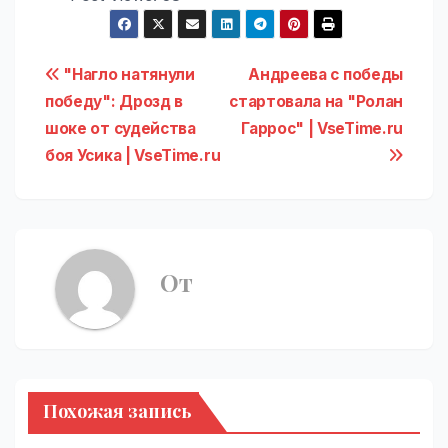
Навигация
"Нагло натянули
Андреева с победы
победу": Дрозд в
стартовала на "Ролан
по
шоке от судейства
Гаррос" | VseTime.ru
записям
боя Усика | VseTime.ru
От
Похожая запись