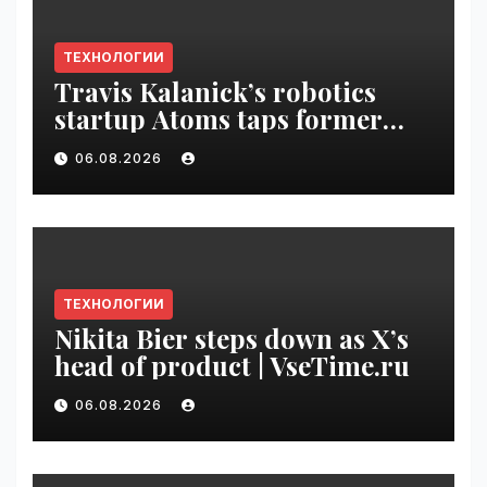
ТЕХНОЛОГИИ
Travis Kalanick’s robotics
startup Atoms taps former
Uber finance chief as CFO |
06.08.2026
VseTime.ru
ТЕХНОЛОГИИ
Nikita Bier steps down as X’s
head of product | VseTime.ru
06.08.2026