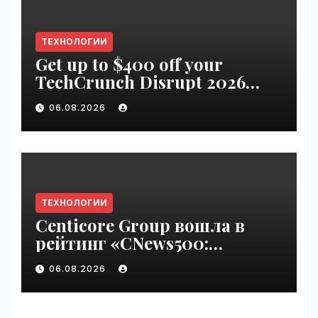
ТЕХНОЛОГИИ
Get up to $400 off your
TechCrunch Disrupt 2026
pass until Friday | VseTime.ru
06.08.2026
ТЕХНОЛОГИИ
Centicore Group вошла в
рейтинг «CNews500:
Крупнейшие ИТ-компании
06.08.2026
России» | VseTime.ru