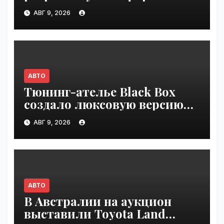
индийской компании Tata
АВГ 9, 2026
Technologies | VseTime.ru
АВТО
Тюнинг-ателье Black Box
создало люксовую версию
Land Cruiser 70 | VseTime.ru
АВГ 9, 2026
АВТО
В Австралии на аукцион
выставили Toyota Land