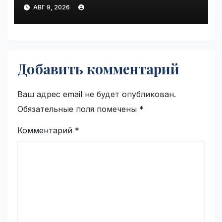
Cruiser 200, проехавший 1
АВГ 9, 2026
млн км | VseTime.ru
Добавить комментарий
Ваш адрес email не будет опубликован.
Обязательные поля помечены
*
Комментарий
*