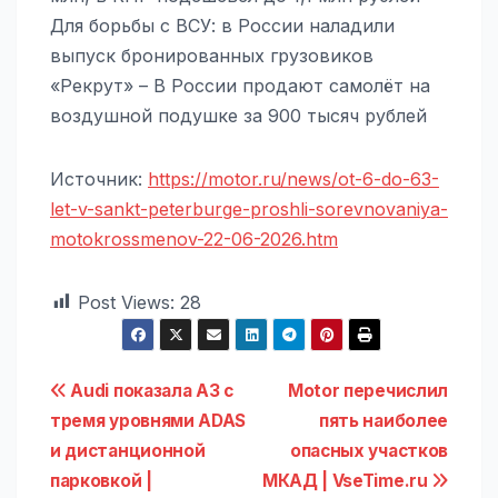
Для борьбы с ВСУ: в России наладили
выпуск бронированных грузовиков
«Рекрут» – В России продают самолёт на
воздушной подушке за 900 тысяч рублей
Источник:
https://motor.ru/news/ot-6-do-63-
let-v-sankt-peterburge-proshli-sorevnovaniya-
motokrossmenov-22-06-2026.htm
Post Views:
28
Навигация
Audi показала A3 с
Motor перечислил
тремя уровнями ADAS
пять наиболее
по
и дистанционной
опасных участков
записям
парковкой |
МКАД | VseTime.ru