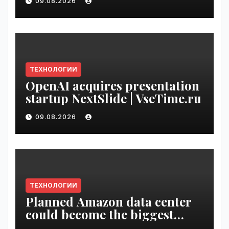
09.08.2026
Rewards | VseTime.ru
ТЕХНОЛОГИИ
OpenAI acquires presentation
startup NextSlide | VseTime.ru
09.08.2026
ТЕХНОЛОГИИ
Planned Amazon data center
could become the biggest
climate polluter in the U.S. |