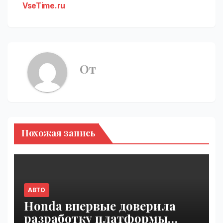
VseTime.ru
От
Похожая запись
АВТО
Honda впервые доверила
разработку платформы