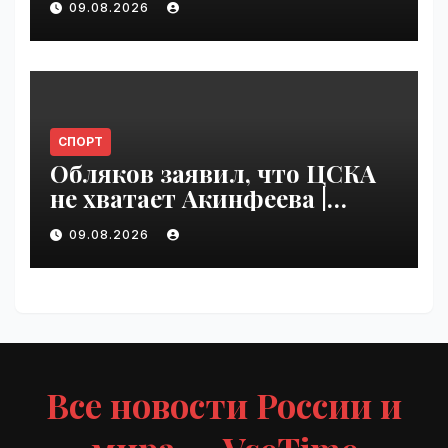
09.08.2026
VseTime.ru
СПОРТ
Обляков заявил, что ЦСКА
не хватает Акинфеева |
VseTime.ru
09.08.2026
Все новости России и