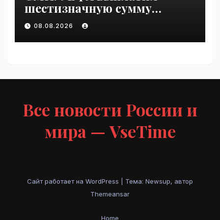
шестизначную сумму
любовнице Инфантино |
08.08.2026
VseTime.ru
Все новости России и
мира — VseTime
Сайт работает на WordPress
|
Тема: Newsup, автор
Themeansar
Home