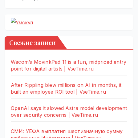
Свежие записи
Wacom’s MovinkPad 11 is a fun, midpriced entry
point for digital artists | VseTime.ru
After Rippling blew millions on AI in months, it
built an employee ROI tool | VseTime.ru
OpenAI says it slowed Astra model development
over security concerns | VseTime.ru
СМИ: УЕФА выплатил шестизначную сумму