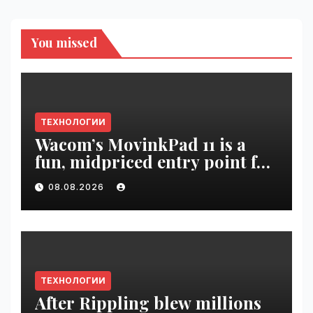
You missed
ТЕХНОЛОГИИ
Wacom’s MovinkPad 11 is a
fun, midpriced entry point for
digital artists | VseTime.ru
08.08.2026
ТЕХНОЛОГИИ
After Rippling blew millions