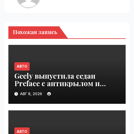
Похожая запись
АВТО
Geely выпустила седан
Preface с антикрылом и
красными суппортами |
АВГ 8, 2026
VseTime.ru
АВТО