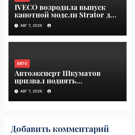
IVECO возродила выпуск
капотной модели Strator для
Европы | VseTime.ru
АВГ 7, 2026
АВТО
Автоэксперт Шкуматов
призвал поднять
разрешённую скорость на
АВГ 7, 2026
дорогах России | VseTime.ru
Добавить комментарий