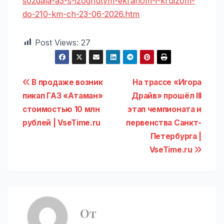
sozdala-a3-s-izognutym-ekranom-i-kruizom-
do-210-km-ch-23-06-2026.htm
Post Views:
27
Навигация
В продаже возник
На трассе «Игора
пикап ГАЗ «Атаман»
Драйв» прошёл III
по
стоимостью 10 млн
этап чемпионата и
записям
рублей | VseTime.ru
первенства Санкт-
Петербурга |
VseTime.ru
От