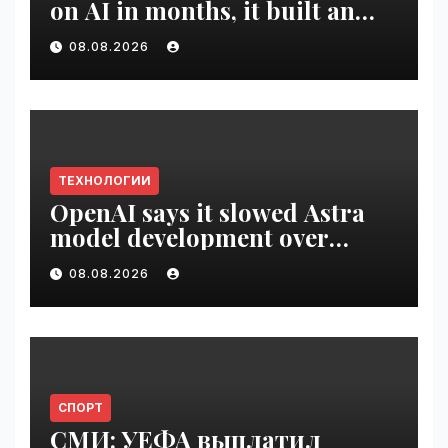
on AI in months, it built an
employee ROI tool |
08.08.2026
VseTime.ru
ТЕХНОЛОГИИ
OpenAI says it slowed Astra
model development over
security concerns | VseTime.ru
08.08.2026
СПОРТ
СМИ: УЕФА выплатил