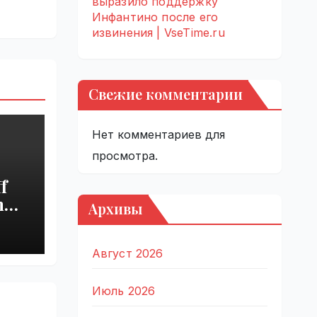
выразило поддержку
Инфантино после его
извинения | VseTime.ru
Свежие комментарии
Нет комментариев для
просмотра.
f
h
Архивы
s
Август 2026
Июль 2026