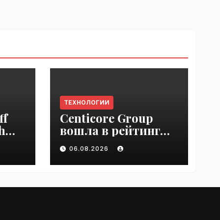
ТЕХНОЛОГИИ
ff
Centicore Group
h
вошла в рейтинг
ss
«CNews500:
06.08.2026
Крупнейшие ИТ-
компании России» |
VseTime.ru