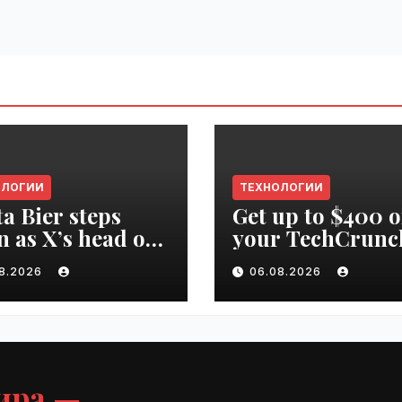
ОЛОГИИ
ТЕХНОЛОГИИ
ta Bier steps
Get up to $400 o
 as X’s head of
your TechCrunc
uct | VseTime.ru
Disrupt 2026 pa
08.2026
06.08.2026
until Friday |
VseTime.ru
ира —