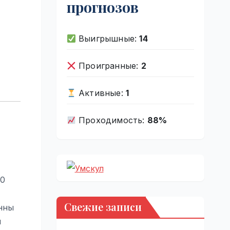
прогнозов
Выигрышные:
14
Проигранные:
2
Активные:
1
Проходимость:
88%
80
Свежие записи
енны
й