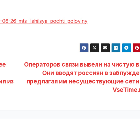
-06-26_mts_lishilsya_pochti_poloviny
ее
Операторов связи вывели на чистую в
Они вводят россиян в заблужде
ия из
предлагая им несуществующие сети 
VseTime.