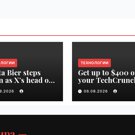
ОЛОГИИ
ТЕХНОЛОГИИ
ta Bier steps
Get up to $400 o
 as X’s head of
your TechCrunc
uct | VseTime.ru
Disrupt 2026 pa
08.2026
06.08.2026
until Friday |
VseTime.ru
ира —