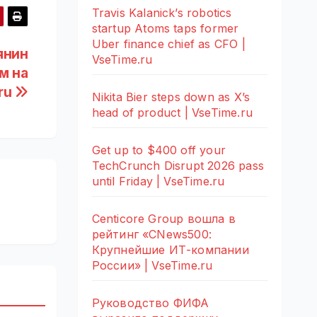
Travis Kalanick’s robotics
startup Atoms taps former
Uber finance chief as CFO |
янин
VseTime.ru
м на
.ru
Nikita Bier steps down as X’s
head of product | VseTime.ru
Get up to $400 off your
TechCrunch Disrupt 2026 pass
until Friday | VseTime.ru
Centicore Group вошла в
рейтинг «CNews500:
Крупнейшие ИТ-компании
России» | VseTime.ru
Руководство ФИФА