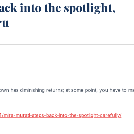
ck into the spotlight,
ru
own has diminishing returns; at some point, you have to m
mira-murati-steps-back-into-the-spotlight-carefully/