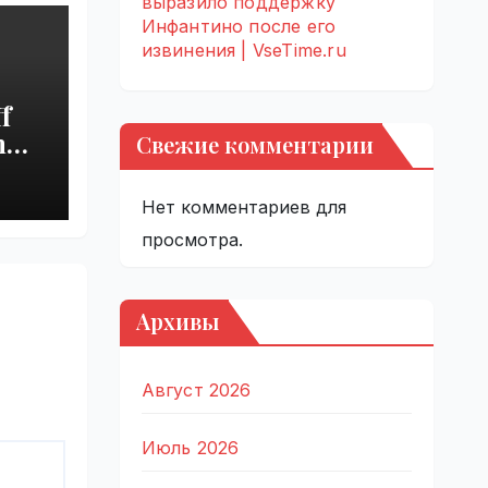
выразило поддержку
Инфантино после его
извинения | VseTime.ru
f
h
Свежие комментарии
s
Нет комментариев для
просмотра.
Архивы
Август 2026
Июль 2026