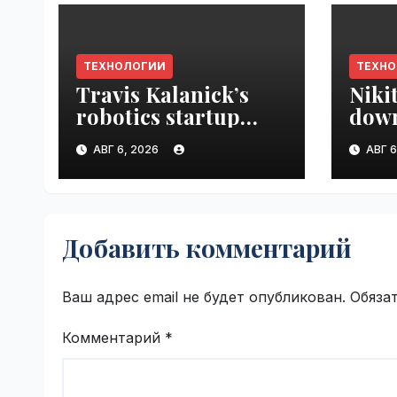
ТЕХНОЛОГИИ
ТЕХН
Travis Kalanick’s
Niki
robotics startup
down
Atoms taps former
prod
АВГ 6, 2026
АВГ 6
Uber finance chief as
VseT
CFO | VseTime.ru
Добавить комментарий
Ваш адрес email не будет опубликован.
Обяза
Комментарий
*