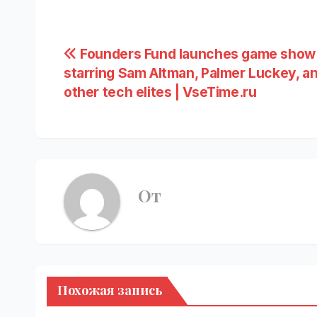
Навигация
Founders Fund launches game show
starring Sam Altman, Palmer Luckey, a
по
other tech elites | VseTime.ru
записям
От
Похожая запись