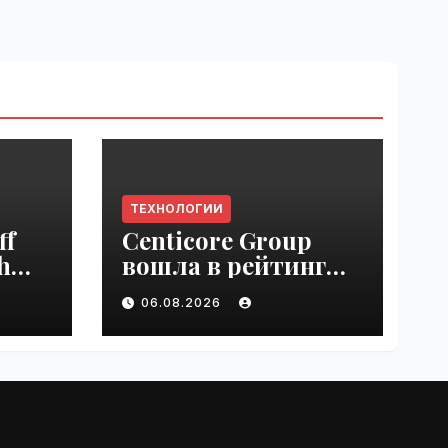
ТЕХНОЛОГИИ
ff
Centicore Group
h
вошла в рейтинг
ss
«CNews500:
06.08.2026
Крупнейшие ИТ-
компании России» |
VseTime.ru